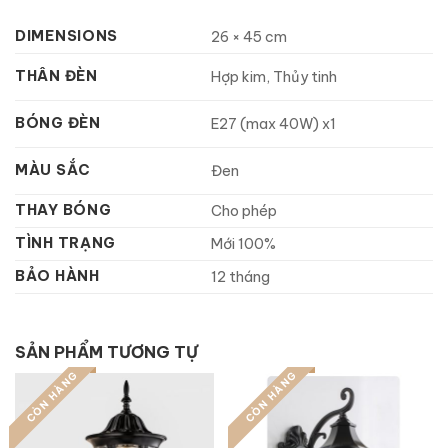
DIMENSIONS
26 × 45 cm
THÂN ĐÈN
Hợp kim, Thủy tinh
BÓNG ĐÈN
E27 (max 40W) x1
MÀU SẮC
Đen
THAY BÓNG
Cho phép
TÌNH TRẠNG
Mới 100%
BẢO HÀNH
12 tháng
SẢN PHẨM TƯƠNG TỰ
CÒN HÀNG
CÒN HÀNG