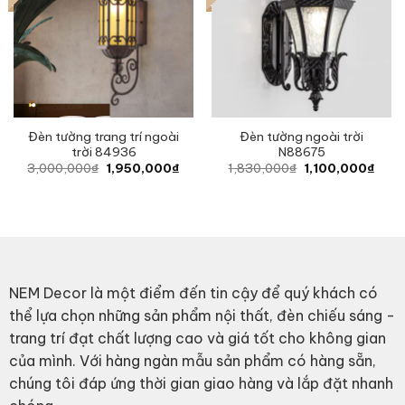
Đèn tường trang trí ngoài
Đèn tường ngoài trời
trời 84936
N88675
Original
Current
Original
Curre
3,000,000
₫
1,950,000
₫
1,830,000
₫
1,100,000
₫
price
price
price
price
was:
is:
was:
is:
3,000,000₫.
1,950,000₫.
1,830,000₫.
1,10
NEM Decor là một điểm đến tin cậy để quý khách có
thể lựa chọn những sản phẩm nội thất, đèn chiếu sáng -
trang trí đạt chất lượng cao và giá tốt cho không gian
của mình. Với hàng ngàn mẫu sản phẩm có hàng sẵn,
chúng tôi đáp ứng thời gian giao hàng và lắp đặt nhanh