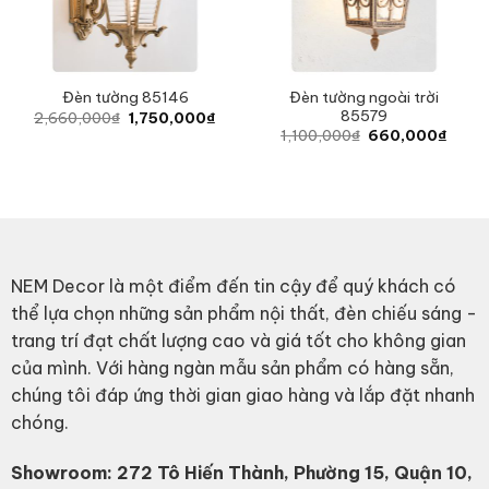
Đèn tường ngoài trời
Đèn tường 85146
85579
Original
Current
2,660,000
₫
1,750,000
₫
price
price
Original
Curre
1,100,000
₫
660,000
₫
was:
is:
price
price
2,660,000₫.
1,750,000₫.
was:
is:
1,100,000₫.
660,0
NEM Decor là một điểm đến tin cậy để quý khách có
thể lựa chọn những sản phẩm nội thất, đèn chiếu sáng -
trang trí đạt chất lượng cao và giá tốt cho không gian
của mình. Với hàng ngàn mẫu sản phẩm có hàng sẵn,
chúng tôi đáp ứng thời gian giao hàng và lắp đặt nhanh
chóng.
Showroom: 272 Tô Hiến Thành, Phường 15, Quận 10,