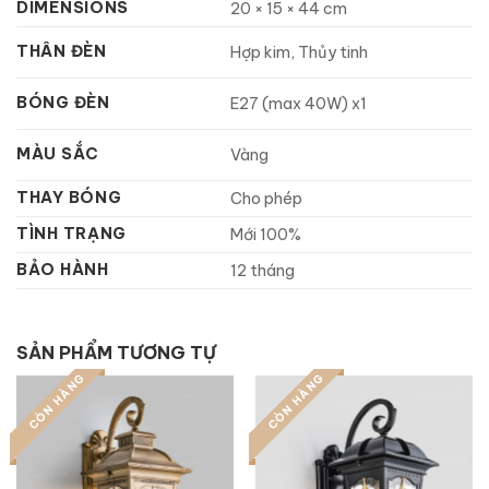
DIMENSIONS
20 × 15 × 44 cm
THÂN ĐÈN
Hợp kim, Thủy tinh
BÓNG ĐÈN
E27 (max 40W) x1
MÀU SẮC
Vàng
THAY BÓNG
Cho phép
TÌNH TRẠNG
Mới 100%
BẢO HÀNH
12 tháng
SẢN PHẨM TƯƠNG TỰ
CÒN HÀNG
CÒN HÀNG