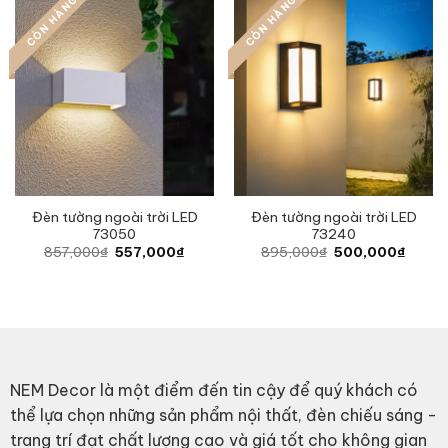
CÒN HÀNG
CÒN HÀNG
Đèn tường ngoài trời LED
Đèn tường ngoài trời LED
73050
73240
Original
Current
Original
Curren
857,000
₫
557,000
₫
895,000
₫
500,000
₫
price
price
price
price
was:
is:
was:
is:
857,000₫.
557,000₫.
895,000₫.
500,0
NEM Decor là một điểm đến tin cậy để quý khách có
thể lựa chọn những sản phẩm nội thất, đèn chiếu sáng -
trang trí đạt chất lượng cao và giá tốt cho không gian