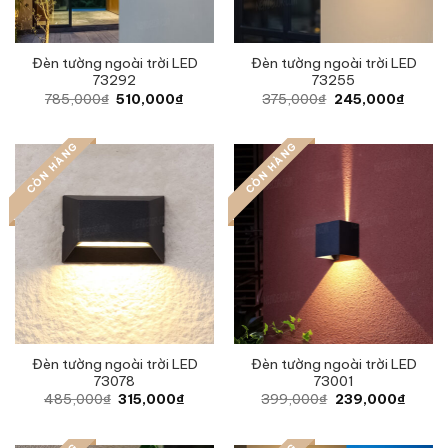
Đèn tường ngoài trời LED
Đèn tường ngoài trời LED
73292
73255
Original
Current
Original
Curren
785,000
₫
510,000
₫
375,000
₫
245,000
₫
price
price
price
price
was:
is:
was:
is:
785,000₫.
510,000₫.
375,000₫.
245,0
CÒN HÀNG
CÒN HÀNG
Đèn tường ngoài trời LED
Đèn tường ngoài trời LED
73078
73001
Original
Current
Original
Curren
485,000
₫
315,000
₫
399,000
₫
239,000
₫
price
price
price
price
was:
is:
was:
is:
485,000₫.
315,000₫.
399,000₫.
239,0