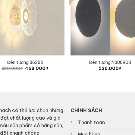
Đèn tường 86285
Đèn tường N888903
Original
Current
850,000
₫
468,000
₫
526,000
₫
price
price
was:
is:
850,000₫.
468,000₫.
hách có thể lựa chọn những
CHÍNH SÁCH
 đạt chất lượng cao và giá
Thanh toán
 mẫu sản phẩm có hàng sẵn,
p đặt nhanh chóng.
Mua hàng