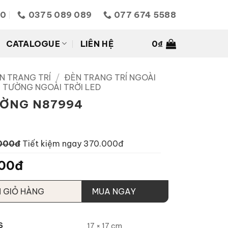
10
0375 089 089
077 674 5588
CATALOGUE
LIÊN HỆ
0
₫
N TRANG TRÍ
/
ĐÈN TRANG TRÍ NGOÀI
 TƯỜNG NGOÀI TRỜI LED
ƯỜNG N87994
000đ
Tiết kiệm ngay 370.000đ
00đ
 GIỎ HÀNG
MUA NGAY
S
17 × 17 cm