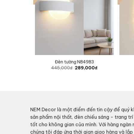
Đèn tường N84983
Original
Current
445,000
₫
289,000
₫
price
price
was:
is:
445,000₫.
289,000₫.
NEM Decor là một điểm đến tin cậy để quý k
sản phẩm nội thất, đèn chiếu sáng - trang trí
tốt cho không gian của mình. Với hàng ngàn
chúng tôi đáp ứng thời gian giao hàng và lắ