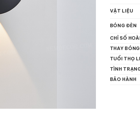
VẬT LIỆU
BÓNG ĐÈN
CHỈ SỐ HOÀ
THAY BÓNG
TUỔI THỌ L
TÌNH TRẠN
BẢO HÀNH