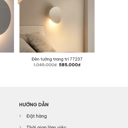
Đèn tường trang trí 77237
Original
Current
1,045,000
₫
585,000
₫
price
price
was:
is:
1,045,000₫.
585,000₫.
HƯỚNG DẪN
Đặt hàng
Thời gian làm việc