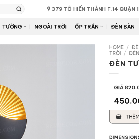
379 TÔ HIẾN THÀNH F.14 QUẬN 
N TƯỜNG
NGOÀI TRỜI
ỐP TRẦN
ĐÈN BÀN
HOME
/
ĐÈ
TRỜI
/
ĐÈN
ĐÈN T
GIÁ
820.
450.0
THÊM
DIMENSION