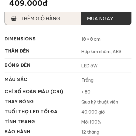
409.000đ
THÊM GIỎ HÀNG
MUA NGAY
DIMENSIONS
18 × 8 cm
THÂN ĐÈN
Hợp kim nhôm, ABS
BÓNG ĐÈN
LED 5W
MÀU SẮC
Trắng
CHỈ SỐ HOÀN MÀU (CRI)
> 80
THAY BÓNG
Qua kỹ thuật viên
TUỔI THỌ LED TỐI ĐA
40.000 giờ
TÌNH TRẠNG
Mới 100%
BẢO HÀNH
12 tháng