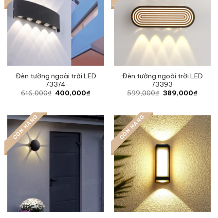
Đèn tường ngoài trời LED
Đèn tường ngoài trời LED
73374
73393
Original
Current
Original
Curren
616,000
₫
400,000
₫
599,000
₫
389,000
₫
price
price
price
price
was:
is:
was:
is:
616,000₫.
400,000₫.
599,000₫.
389,0
CÒN HÀNG
CÒN HÀNG