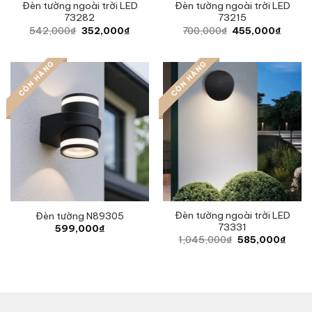
Đèn tường ngoài trời LED
Đèn tường ngoài trời LED
73282
73215
Original
Current
Original
Curren
542,000
₫
352,000
₫
700,000
₫
455,000
₫
price
price
price
price
was:
is:
was:
is:
542,000₫.
352,000₫.
700,000₫.
455,0
CÒN HÀNG
CÒN HÀNG
Đèn tường ngoài trời LED
Đèn tường N89305
73331
599,000
₫
Original
Curre
1,045,000
₫
585,000
₫
price
price
was:
is:
1,045,000₫.
585,0