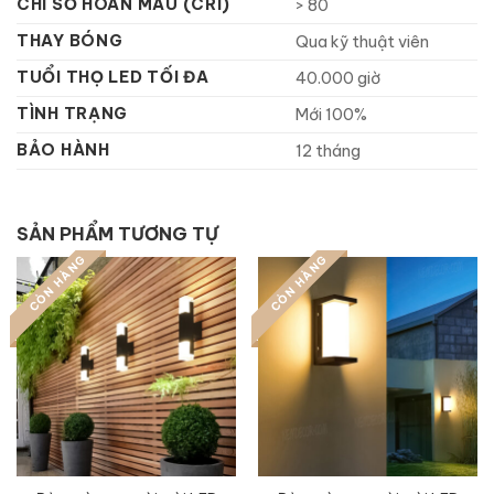
CHỈ SỐ HOÀN MÀU (CRI)
> 80
THAY BÓNG
Qua kỹ thuật viên
TUỔI THỌ LED TỐI ĐA
40.000 giờ
TÌNH TRẠNG
Mới 100%
BẢO HÀNH
12 tháng
SẢN PHẨM TƯƠNG TỰ
CÒN HÀNG
CÒN HÀNG