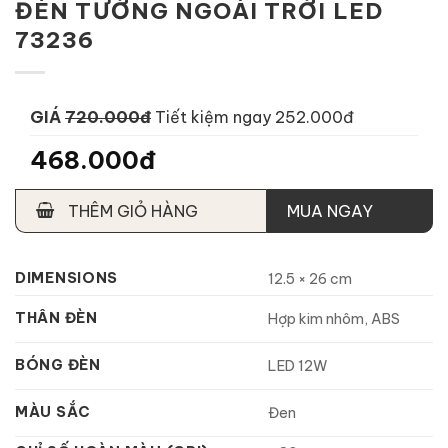
ĐÈN TƯỜNG NGOÀI TRỜI LED
73236
GIÁ
720.000đ
Tiết kiệm ngay 252.000đ
468.000đ
THÊM GIỎ HÀNG
MUA NGAY
DIMENSIONS
12.5 × 26 cm
THÂN ĐÈN
Hợp kim nhôm, ABS
BÓNG ĐÈN
LED 12W
MÀU SẮC
Đen