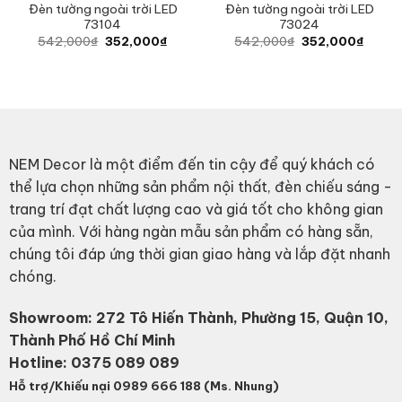
Đèn tường ngoài trời LED
Đèn tường ngoài trời LED
73104
73024
Original
Current
Original
Curren
542,000
₫
352,000
₫
542,000
₫
352,000
₫
price
price
price
price
was:
is:
was:
is:
542,000₫.
352,000₫.
542,000₫.
352,0
NEM Decor là một điểm đến tin cậy để quý khách có
thể lựa chọn những sản phẩm nội thất, đèn chiếu sáng -
trang trí đạt chất lượng cao và giá tốt cho không gian
của mình. Với hàng ngàn mẫu sản phẩm có hàng sẵn,
chúng tôi đáp ứng thời gian giao hàng và lắp đặt nhanh
chóng.
Showroom: 272 Tô Hiến Thành, Phường 15, Quận 10,
Thành Phố Hồ Chí Minh
Hotline:
0375 089 089
Hỗ trợ/Khiếu nại 0989 666 188 (Ms. Nhung)