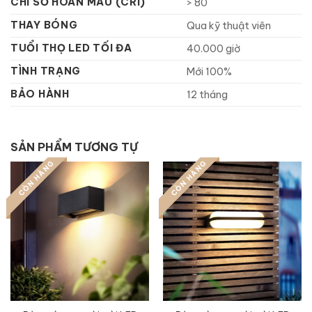
CHỈ SỐ HOÀN MÀU (CRI)
> 80
THAY BÓNG
Qua kỹ thuật viên
TUỔI THỌ LED TỐI ĐA
40.000 giờ
TÌNH TRẠNG
Mới 100%
BẢO HÀNH
12 tháng
SẢN PHẨM TƯƠNG TỰ
CÒN HÀNG
CÒN HÀNG