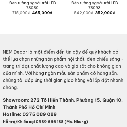
Đèn tường ngoài trời LED
Đèn tường ngoài trời LED
73030
73093
Original
Current
Original
Curren
715,000
₫
465,000
₫
542,000
₫
352,000
₫
price
price
price
price
was:
is:
was:
is:
715,000₫.
465,000₫.
542,000₫.
352,0
NEM Decor là một điểm đến tin cậy để quý khách có
thể lựa chọn những sản phẩm nội thất, đèn chiếu sáng -
trang trí đạt chất lượng cao và giá tốt cho không gian
của mình. Với hàng ngàn mẫu sản phẩm có hàng sẵn,
chúng tôi đáp ứng thời gian giao hàng và lắp đặt nhanh
chóng.
Showroom: 272 Tô Hiến Thành, Phường 15, Quận 10,
Thành Phố Hồ Chí Minh
Hotline:
0375 089 089
Hỗ trợ/Khiếu nại 0989 666 188 (Ms. Nhung)