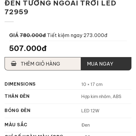
ĐÈN TƯỜNG NGOÀI TRỜI LED
72959
GIÁ
780.000đ
Tiết kiệm ngay 273.000đ
507.000đ
THÊM GIỎ HÀNG
MUA NGAY
DIMENSIONS
10 × 17 cm
THÂN ĐÈN
Hợp kim nhôm, ABS
BÓNG ĐÈN
LED 12W
MÀU SẮC
Đen