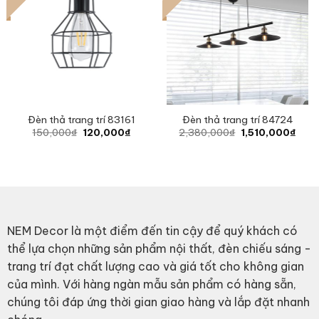
Đèn thả trang trí 83161
Đèn thả trang trí 84724
Original
Current
Original
Curr
150,000
₫
120,000
₫
2,380,000
₫
1,510,000
₫
price
price
price
price
was:
is:
was:
is:
150,000₫.
120,000₫.
2,380,000₫.
1,51
NEM Decor là một điểm đến tin cậy để quý khách có
thể lựa chọn những sản phẩm nội thất, đèn chiếu sáng -
trang trí đạt chất lượng cao và giá tốt cho không gian
của mình. Với hàng ngàn mẫu sản phẩm có hàng sẵn,
chúng tôi đáp ứng thời gian giao hàng và lắp đặt nhanh