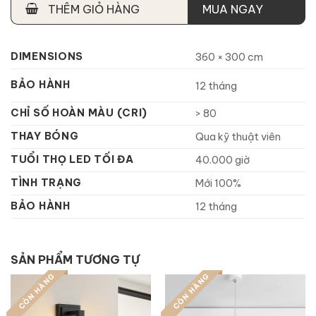
THÊM GIỎ HÀNG
MUA NGAY
DIMENSIONS
360 × 300 cm
BẢO HÀNH
12 tháng
CHỈ SỐ HOÀN MÀU (CRI)
> 80
THAY BÓNG
Qua kỹ thuật viên
TUỔI THỌ LED TỐI ĐA
40.000 giờ
TÌNH TRẠNG
Mới 100%
BẢO HÀNH
12 tháng
SẢN PHẨM TƯƠNG TỰ
CÒN HÀNG
CÒN HÀNG