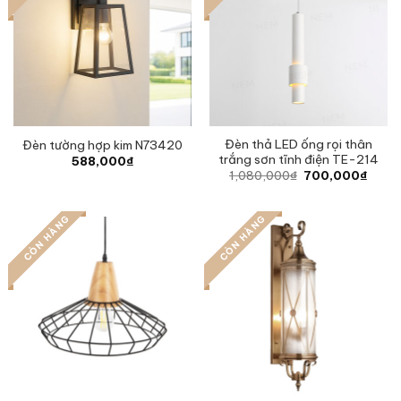
Đèn thả LED ống rọi thân
Đèn tường hợp kim N73420
trắng sơn tĩnh điện TE-214
588,000
₫
Original
Curre
1,080,000
₫
700,000
₫
price
price
was:
is:
1,080,000₫.
700,0
CÒN HÀNG
CÒN HÀNG