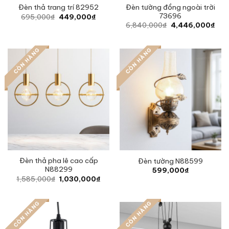
Đèn tường đồng ngoài trời
Đèn thả trang trí 82952
73696
Original
Current
695,000
₫
449,000
₫
price
price
Original
Curr
6,840,000
₫
4,446,000
₫
was:
is:
price
pric
695,000₫.
449,000₫.
was:
is:
6,840,000₫.
4,4
CÒN HÀNG
CÒN HÀNG
Đèn thả pha lê cao cấp
Đèn tường N88599
N88299
599,000
₫
Original
Current
1,585,000
₫
1,030,000
₫
price
price
was:
is:
1,585,000₫.
1,030,000₫.
CÒN HÀNG
CÒN HÀNG