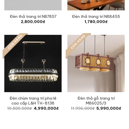
Đèn thả trang trí N87857
Đèn thả trang trí N88455
2,800,000
₫
1,780,000
₫
CÒN HÀNG
CÒN HÀNG
Đèn chùm trang trí pha lê
Đèn thả gỗ trang trí
cao cấp L&H TH-8138
M86025/3
Original
Current
Original
Curr
10,500,000
₫
4,990,000
₫
11,996,000
₫
5,990,000
₫
price
price
price
pric
was:
is:
was:
is:
10,500,000₫.
4,990,000₫.
11,996,000₫.
5,9