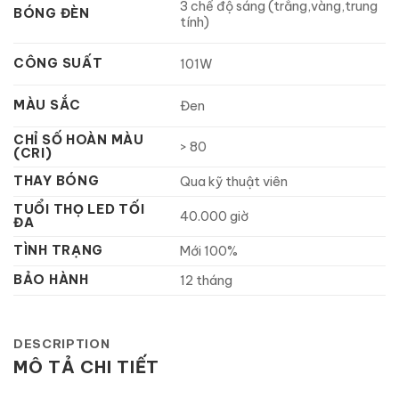
3 chế độ sáng (trắng,vàng,trung
BÓNG ĐÈN
tính)
CÔNG SUẤT
101W
MÀU SẮC
Đen
CHỈ SỐ HOÀN MÀU
> 80
(CRI)
THAY BÓNG
Qua kỹ thuật viên
TUỔI THỌ LED TỐI
40.000 giờ
ĐA
TÌNH TRẠNG
Mới 100%
BẢO HÀNH
12 tháng
DESCRIPTION
MÔ TẢ CHI TIẾT