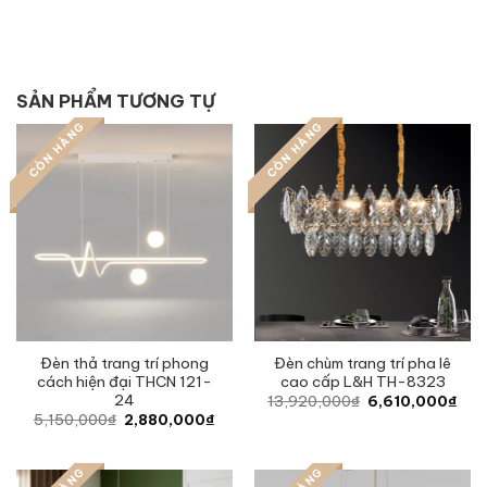
SẢN PHẨM TƯƠNG TỰ
CÒN HÀNG
CÒN HÀNG
Đèn thả trang trí phong
Đèn chùm trang trí pha lê
cách hiện đại THCN 121-
cao cấp L&H TH-8323
24
Original
Curr
13,920,000
₫
6,610,000
₫
price
pric
Original
Current
5,150,000
₫
2,880,000
₫
was:
is:
price
price
13,920,000₫.
6,6
was:
is:
5,150,000₫.
2,880,000₫.