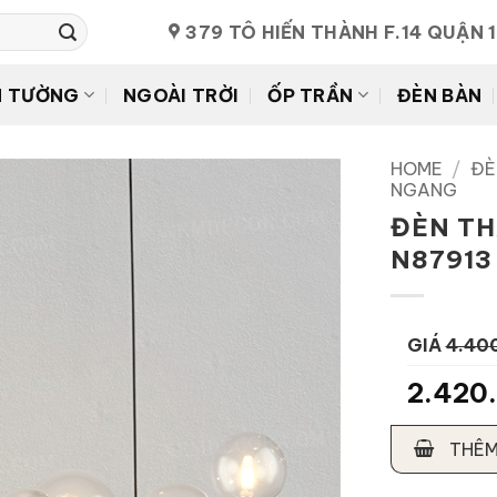
379 TÔ HIẾN THÀNH F.14 QUẬN 
N TƯỜNG
NGOÀI TRỜI
ỐP TRẦN
ĐÈN BÀN
HOME
/
ĐÈ
NGANG
ĐÈN TH
N87913
GIÁ
4.40
2.420
THÊM