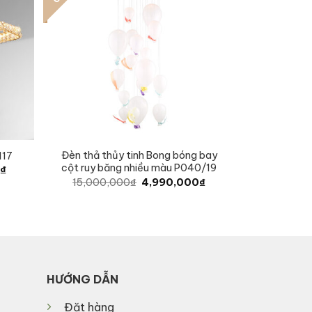
Đèn thả thủy tinh Bong bóng bay
117
cột ruy băng nhiều màu P040/19
Current
0
₫
price
Original
Current
15,000,000
₫
4,990,000
₫
is:
price
price
.
4,070,000₫.
was:
is:
15,000,000₫.
4,990,000₫.
HƯỚNG DẪN
Đặt hàng