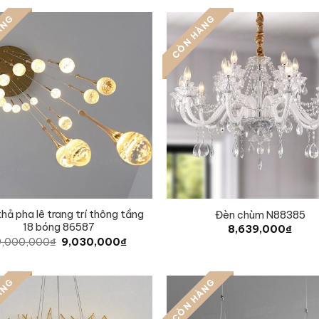
ÀNG
CÒN HÀNG
hả pha lê trang trí thông tầng
Đèn chùm N88385
18 bóng 86587
8,639,000
₫
Original
Current
9,000,000
₫
9,030,000
₫
price
price
was:
is:
19,000,000₫.
9,030,000₫.
ÀNG
CÒN HÀNG