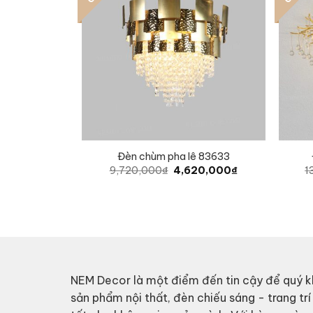
Đèn chùm pha lê 83633
Original
Current
9,720,000
₫
4,620,000
₫
1
price
price
was:
is:
9,720,000₫.
4,620,000₫.
NEM Decor là một điểm đến tin cậy để quý k
sản phẩm nội thất, đèn chiếu sáng - trang trí