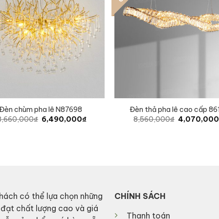
Đèn chùm pha lê N87698
Đèn thả pha lê cao cấp 86
Original
Current
Original
3,660,000
₫
6,490,000
₫
8,560,000
₫
4,070,00
price
price
price
was:
is:
was:
13,660,000₫.
6,490,000₫.
8,560,000₫
hách có thể lựa chọn những
CHÍNH SÁCH
 đạt chất lượng cao và giá
Thanh toán