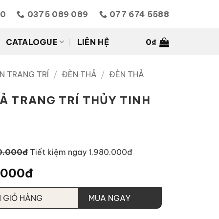
10
0375 089 089
077 674 5588
CATALOGUE
LIÊN HỆ
0
₫
N TRANG TRÍ
/
ĐÈN THẢ
/
ĐÈN THẢ
Ả TRANG TRÍ THỦY TINH
0.000đ
Tiết kiệm ngay 1.980.000đ
.000đ
 GIỎ HÀNG
MUA NGAY