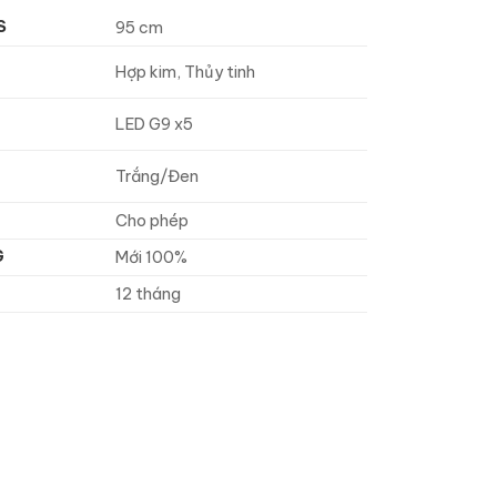
S
95 cm
Hợp kim, Thủy tinh
LED G9 x5
Trắng/Đen
Cho phép
G
Mới 100%
12 tháng