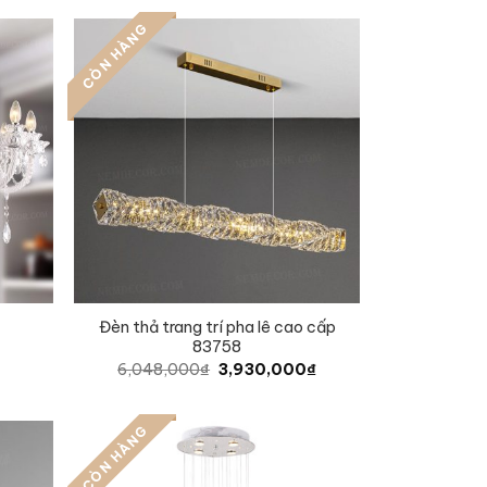
CÒN HÀNG
Đèn thả trang trí pha lê cao cấp
83758
Original
Current
6,048,000
₫
3,930,000
₫
price
price
was:
is:
6,048,000₫.
3,930,000₫.
CÒN HÀNG