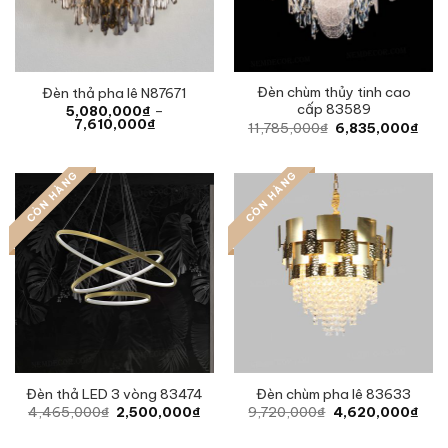
Đèn chùm thủy tinh cao
Đèn thả pha lê N87671
cấp 83589
5,080,000
₫
–
Price
7,610,000
₫
Original
Curr
11,785,000
₫
6,835,000
₫
range:
price
pric
5,080,000₫
was:
is:
through
11,785,000₫.
6,83
7,610,000₫
CÒN HÀNG
CÒN HÀNG
Đèn thả LED 3 vòng 83474
Đèn chùm pha lê 83633
Original
Current
Original
Curr
4,465,000
₫
2,500,000
₫
9,720,000
₫
4,620,000
₫
price
price
price
pric
was:
is:
was:
is: