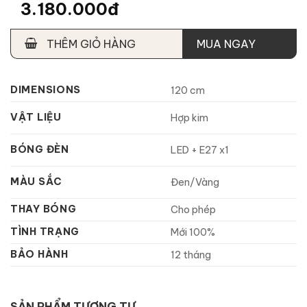
3.180.000đ
THÊM GIỎ HÀNG
MUA NGAY
DIMENSIONS
120 cm
VẬT LIỆU
Hợp kim
BÓNG ĐÈN
LED + E27 x1
MÀU SẮC
Đen/Vàng
THAY BÓNG
Cho phép
TÌNH TRẠNG
Mới 100%
BẢO HÀNH
12 tháng
SẢN PHẨM TƯƠNG TỰ