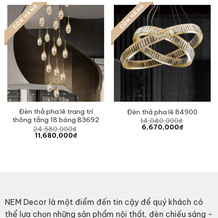
4,465,000₫.
2,500,000₫.
9,720,000₫.
4,62
CÒN HÀNG
CÒN HÀNG
Đèn thả pha lê trang trí
Đèn thả pha lê 84900
thông tầng 18 bóng 83692
14,040,000
₫
Original
Current
6,670,000
₫
24,580,000
₫
price
price
Original
Current
11,680,000
₫
was:
is:
price
price
14,040,000₫.
6,670,000₫
was:
is:
24,580,000₫.
11,680,000₫.
NEM Decor là một điểm đến tin cậy để quý khách có
thể lựa chọn những sản phẩm nội thất, đèn chiếu sáng -