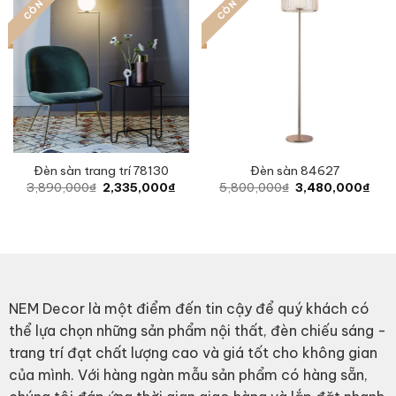
Đèn sàn trang trí 78130
Đèn sàn 84627
Original
Current
Original
Curr
3,890,000
₫
2,335,000
₫
5,800,000
₫
3,480,000
₫
price
price
price
pric
was:
is:
was:
is:
3,890,000₫.
2,335,000₫.
5,800,000₫.
3,4
NEM Decor là một điểm đến tin cậy để quý khách có
thể lựa chọn những sản phẩm nội thất, đèn chiếu sáng -
trang trí đạt chất lượng cao và giá tốt cho không gian
của mình. Với hàng ngàn mẫu sản phẩm có hàng sẵn,