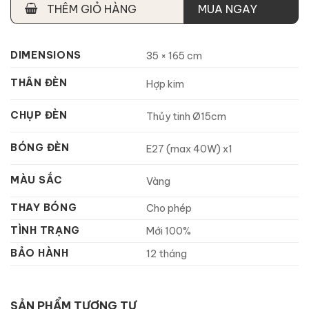
THÊM GIỎ HÀNG
MUA NGAY
DIMENSIONS
35 × 165 cm
THÂN ĐÈN
Hợp kim
CHỤP ĐÈN
Thủy tinh Ø15cm
BÓNG ĐÈN
E27 (max 40W) x1
MÀU SẮC
Vàng
THAY BÓNG
Cho phép
TÌNH TRẠNG
Mới 100%
BẢO HÀNH
12 tháng
SẢN PHẨM TƯƠNG TỰ