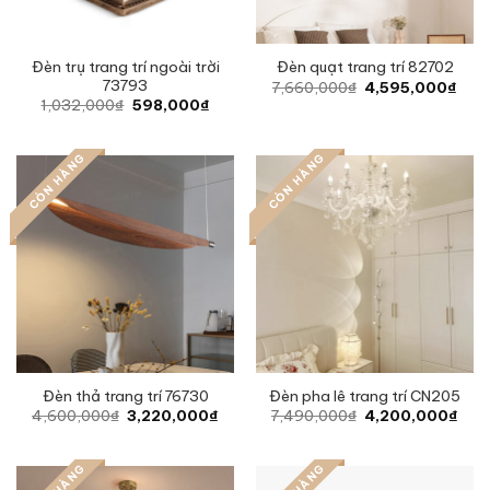
Đèn trụ trang trí ngoài trời
Đèn quạt trang trí 82702
73793
Original
Curr
7,660,000
₫
4,595,000
₫
price
pric
Original
Current
1,032,000
₫
598,000
₫
was:
is:
price
price
7,660,000₫.
4,59
was:
is:
1,032,000₫.
598,000₫.
CÒN HÀNG
CÒN HÀNG
Đèn thả trang trí 76730
Đèn pha lê trang trí CN205
Original
Current
Original
Curr
4,600,000
₫
3,220,000
₫
7,490,000
₫
4,200,000
₫
price
price
price
pric
was:
is:
was:
is:
4,600,000₫.
3,220,000₫.
7,490,000₫.
4,2