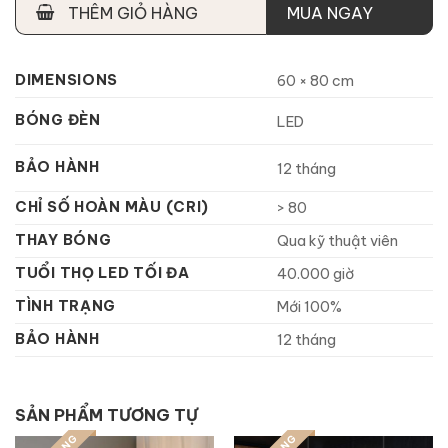
THÊM GIỎ HÀNG
MUA NGAY
DIMENSIONS
60 × 80 cm
BÓNG ĐÈN
LED
BẢO HÀNH
12 tháng
CHỈ SỐ HOÀN MÀU (CRI)
> 80
THAY BÓNG
Qua kỹ thuật viên
TUỔI THỌ LED TỐI ĐA
40.000 giờ
TÌNH TRẠNG
Mới 100%
BẢO HÀNH
12 tháng
SẢN PHẨM TƯƠNG TỰ