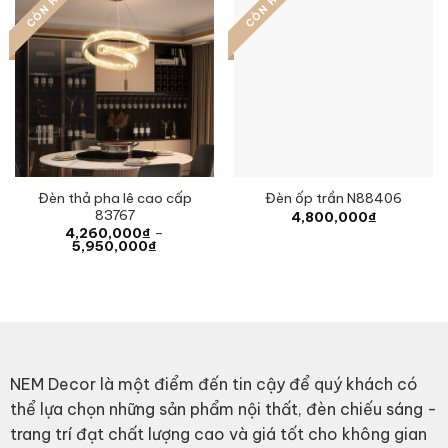
CÒN HÀNG
CÒN HÀNG
Đèn thả pha lê cao cấp
Đèn ốp trần N88406
83767
4,800,000
₫
4,260,000
₫
–
Price
5,950,000
₫
range:
4,260,000₫
through
5,950,000₫
NEM Decor là một điểm đến tin cậy để quý khách có
thể lựa chọn những sản phẩm nội thất, đèn chiếu sáng -
trang trí đạt chất lượng cao và giá tốt cho không gian