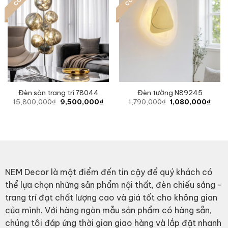
Đèn sàn trang trí 78044
Đèn tường N89245
Original
Current
Original
Curr
15,800,000
₫
9,500,000
₫
1,790,000
₫
1,080,000
₫
price
price
price
price
was:
is:
was:
is:
15,800,000₫.
9,500,000₫.
1,790,000₫.
1,08
NEM Decor là một điểm đến tin cậy để quý khách có
thể lựa chọn những sản phẩm nội thất, đèn chiếu sáng -
trang trí đạt chất lượng cao và giá tốt cho không gian
của mình. Với hàng ngàn mẫu sản phẩm có hàng sẵn,
chúng tôi đáp ứng thời gian giao hàng và lắp đặt nhanh