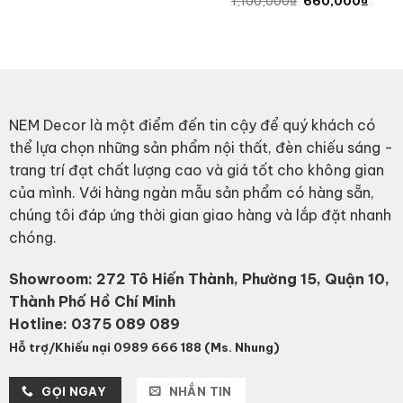
Original
Curre
1,100,000
₫
660,000
₫
was:
is:
price
price
1,830,000₫.
1,100,000₫.
was:
is:
1,100,000₫.
660,0
NEM Decor là một điểm đến tin cậy để quý khách có
thể lựa chọn những sản phẩm nội thất, đèn chiếu sáng -
trang trí đạt chất lượng cao và giá tốt cho không gian
của mình. Với hàng ngàn mẫu sản phẩm có hàng sẵn,
chúng tôi đáp ứng thời gian giao hàng và lắp đặt nhanh
chóng.
Showroom: 272 Tô Hiến Thành, Phường 15, Quận 10,
Thành Phố Hồ Chí Minh
Hotline:
0375 089 089
Hỗ trợ/Khiếu nại 0989 666 188 (Ms. Nhung)
GỌI NGAY
NHẮN TIN