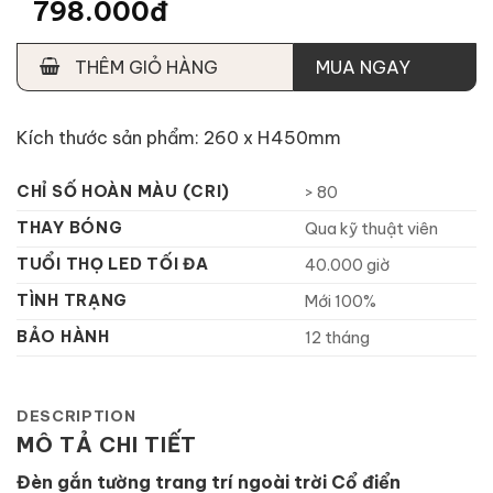
798.000đ
THÊM GIỎ HÀNG
MUA NGAY
Kích thước sản phẩm: 260 x H450mm
CHỈ SỐ HOÀN MÀU (CRI)
> 80
THAY BÓNG
Qua kỹ thuật viên
TUỔI THỌ LED TỐI ĐA
40.000 giờ
TÌNH TRẠNG
Mới 100%
BẢO HÀNH
12 tháng
DESCRIPTION
MÔ TẢ CHI TIẾT
Đèn gắn tường trang trí ngoài trời Cổ điển