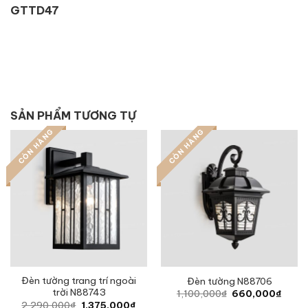
GTTD47
SẢN PHẨM TƯƠNG TỰ
CÒN HÀNG
CÒN HÀNG
Đèn tường trang trí ngoài
Đèn tường N88706
trời N88743
Original
Curre
1,100,000
₫
660,000
₫
price
price
Original
Current
2,290,000
₫
1,375,000
₫