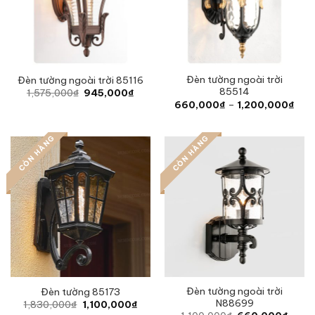
Đèn tường ngoài trời
Đèn tường ngoài trời 85116
85514
Original
Current
1,575,000
₫
945,000
₫
price
price
Pric
660,000
₫
–
1,200,000
₫
was:
is:
rang
1,575,000₫.
945,000₫.
660
thro
CÒN HÀNG
CÒN HÀNG
1,2
Đèn tường ngoài trời
Đèn tường 85173
N88699
Original
Current
1,830,000
₫
1,100,000
₫
price
price