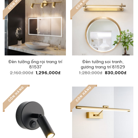
CÒN HÀNG
CÒN HÀNG
Đèn tường ống rọi trang trí
Đèn tường soi tranh,
81537
gương trang trí 81529
Original
Current
Original
Curre
2,160,000
₫
1,296,000
₫
1,280,000
₫
830,000
₫
price
price
price
price
was:
is:
was:
is:
2,160,000₫.
1,296,000₫.
1,280,000₫.
830,0
CÒN HÀNG
CÒN HÀNG