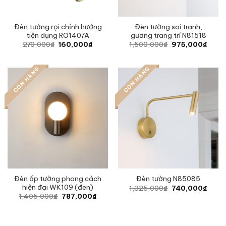
Đèn tường rọi chỉnh hướng
Đèn tường soi tranh,
tiện dụng RO1407A
gương trang trí N81518
Original
Current
Original
Curre
270,000
₫
160,000
₫
1,500,000
₫
975,000
₫
price
price
price
price
was:
is:
was:
is:
270,000₫.
160,000₫.
1,500,000₫.
975,0
CÒN HÀNG
CÒN HÀNG
Đèn ốp tường phong cách
Đèn tường N85085
hiện đại WK109 (đen)
Original
Curre
1,325,000
₫
740,000
₫
price
price
Original
Current
1,405,000
₫
787,000
₫
was:
is:
price
price
1,325,000₫.
740,0
was:
is:
1,405,000₫.
787,000₫.