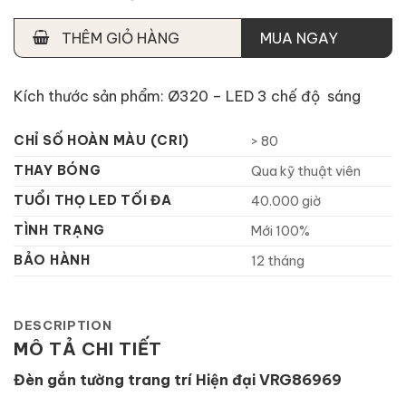
THÊM GIỎ HÀNG
MUA NGAY
Kích thước sản phẩm: Ø320 – LED 3 chế độ sáng
CHỈ SỐ HOÀN MÀU (CRI)
> 80
THAY BÓNG
Qua kỹ thuật viên
TUỔI THỌ LED TỐI ĐA
40.000 giờ
TÌNH TRẠNG
Mới 100%
BẢO HÀNH
12 tháng
DESCRIPTION
MÔ TẢ CHI TIẾT
Đèn gắn tường trang trí Hiện đại VRG86969