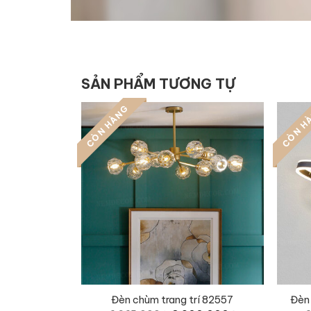
SẢN PHẨM TƯƠNG TỰ
CÒN HÀNG
CÒN H
Đèn chùm trang trí 82557
Đèn 