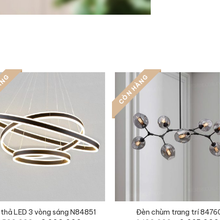
ÀNG
CÒN HÀNG
thả LED 3 vòng sáng N84851
Đèn chùm trang trí 8476