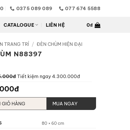
10
0375 089 089
077 674 5588
CATALOGUE
LIÊN HỆ
0
₫
N TRANG TRÍ
/
ĐÈN CHÙM HIỆN ĐẠI
HÙM N88397
5.000đ
Tiết kiệm ngay 4.300.000đ
.000đ
 GIỎ HÀNG
MUA NGAY
S
80 × 60 cm