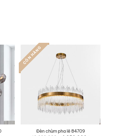
CÒN HÀNG
0
Đèn chùm pha lê 84709