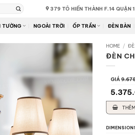
379 TÔ HIẾN THÀNH F.14 QUẬN 
N TƯỜNG
NGOÀI TRỜI
ỐP TRẦN
ĐÈN BÀN
HOME
/
ĐÈ
ĐÈN C
GIÁ
9.67
5.375
THÊM
DIMENSION