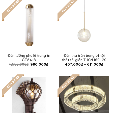
CÒN HÀNG
CÒN HÀNG
Đèn tường pha lê trang trí
Đèn thả trần trang trí nội
GT841B
thất tối giản THCN 160-20
Original
Current
Price
1,650,000
₫
980,000
₫
407,000
₫
–
611,000
₫
price
price
range
was:
is:
407,
1,650,000₫.
980,000₫.
throu
CÒN HÀNG
CÒN HÀNG
611,0