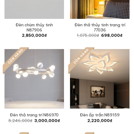
Đèn chùm thủy tinh
Đèn thả thủy tinh trang trí
N87906
77036
Original
Curre
2,850,000
₫
1,075,000
₫
698,000
₫
price
price
was:
is:
1,075,000₫.
698,0
CÒN HÀNG
CÒN HÀNG
Đèn thả trang trí N86970
Đèn ốp trần N89159
Original
Current
5,246,000
₫
3,000,000
₫
2,220,000
₫
price
price
was:
is:
5,246,000₫.
3,000,000₫.