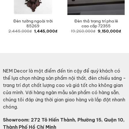
Đèn tường ngoài trời
Đèn thả trang trí pha lê
85269
cao cấp 72355
Original
Current
Original
Curr
2,445,000
₫
1,445,000
₫
19,260,000
₫
9,150,000
₫
price
price
price
pric
was:
is:
was:
is:
2,445,000₫.
1,445,000₫.
19,260,000₫.
9,1
NEM Decor là một điểm đến tin cậy để quý khách có
thể lựa chọn những sản phẩm nội thất, đèn chiếu sáng -
trang trí đạt chất lượng cao và giá tốt cho không gian
của mình. Với hàng ngàn mẫu sản phẩm có hàng sẵn,
chúng tôi đáp ứng thời gian giao hàng và lắp đặt nhanh
chóng.
Showroom: 272 Tô Hiến Thành, Phường 15, Quận 10,
Thành Phố Hồ Chí Minh