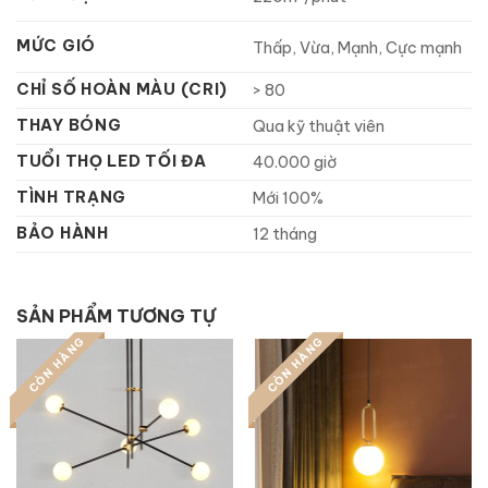
MỨC GIÓ
Thấp, Vừa, Mạnh, Cực mạnh
CHỈ SỐ HOÀN MÀU (CRI)
> 80
THAY BÓNG
Qua kỹ thuật viên
TUỔI THỌ LED TỐI ĐA
40.000 giờ
TÌNH TRẠNG
Mới 100%
BẢO HÀNH
12 tháng
SẢN PHẨM TƯƠNG TỰ
CÒN HÀNG
CÒN HÀNG