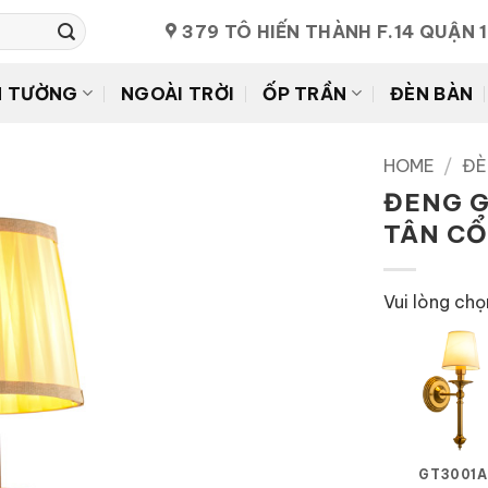
379 TÔ HIẾN THÀNH F.14 QUẬN 
N TƯỜNG
NGOÀI TRỜI
ỐP TRẦN
ĐÈN BÀN
HOME
/
ĐÈ
ĐENG G
TÂN CỔ
Vui lòng chọ
GT3001A