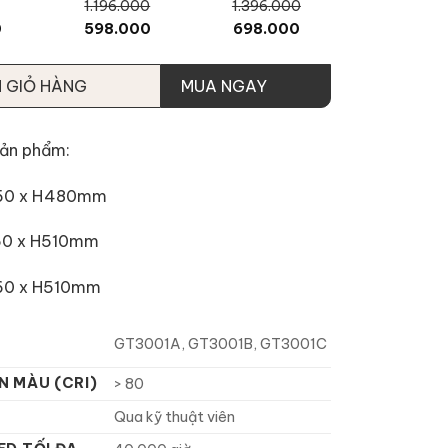
1.196.000
1.396.000
0
598.000
698.000
 GIỎ HÀNG
MUA NGAY
sản phẩm:
150 x H480mm
60 x H510mm
60 x H510mm
GT3001A, GT3001B, GT3001C
N MÀU (CRI)
> 80
Qua kỹ thuật viên