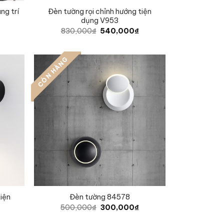
ng trí
Đèn tường rọi chỉnh hướng tiện
dụng V953
Current
Original
Current
830,000
₫
540,000
₫
price
price
price
is:
was:
is:
.
990,000₫.
830,000₫.
540,000₫.
CÒN HÀNG
tiện
Đèn tường 84578
Original
Current
500,000
₫
300,000
₫
price
price
was:
is: