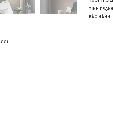
TUỔI THỌ L
TÌNH TRẠN
BẢO HÀNH
3001