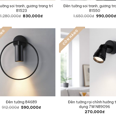
ường soi tranh, gương trang trí
Đèn tường soi tranh, gương tra
81523
81550
Original
Current
Original
1,280,000
₫
830,000
₫
1,650,000
₫
990,000
₫
price
price
price
was:
is:
was:
1,280,000₫.
830,000₫.
1,650,000₫
ÀNG
CÒN HÀNG
Đèn tường rọi chỉnh hướng 
Đèn tường 84689
dụng 7W N89096
Original
Current
912,000
₫
590,000
₫
price
price
270,000
₫
was:
is: