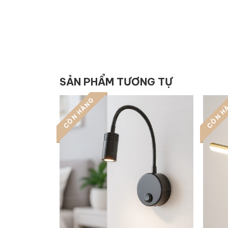
SẢN PHẨM TƯƠNG TỰ
CÒN HÀNG
CÒN H