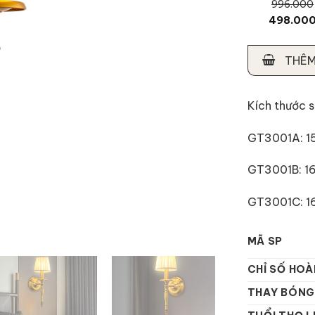
996.000
498.00
THÊM
Kích thước 
GT3001A: 
GT3001B: 1
GT3001C: 1
MÃ SP
CHỈ SỐ HOÀ
THAY BÓNG