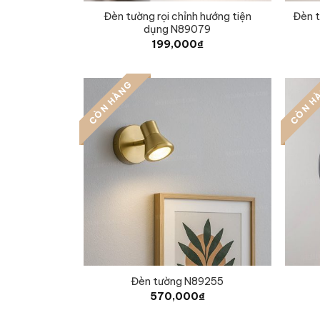
Đèn tường rọi chỉnh hướng tiện
Đèn t
dụng N89079
199,000
₫
CÒN HÀNG
CÒN H
Đèn tường N89255
570,000
₫