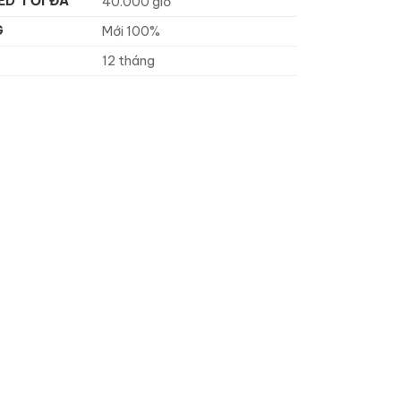
ED TỐI ĐA
40.000 giờ
G
Mới 100%
12 tháng