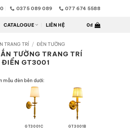
10
0375 089 089
077 674 5588
CATALOGUE
LIÊN HỆ
0
₫
N TRANG TRÍ
/
ĐÈN TƯỜNG
ẮN TƯỜNG TRANG TRÍ
 ĐIỂN GT3001
n mẫu đèn bên dưới:
GT3001C
GT3001B