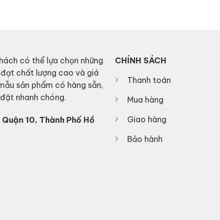
912,000₫.
590,000₫.
hách có thể lựa chọn những
CHÍNH SÁCH
 đạt chất lượng cao và giá
Thanh toán
 mẫu sản phẩm có hàng sẵn,
p đặt nhanh chóng.
Mua hàng
Giao hàng
 Quận 10, Thành Phố Hồ
Bảo hành