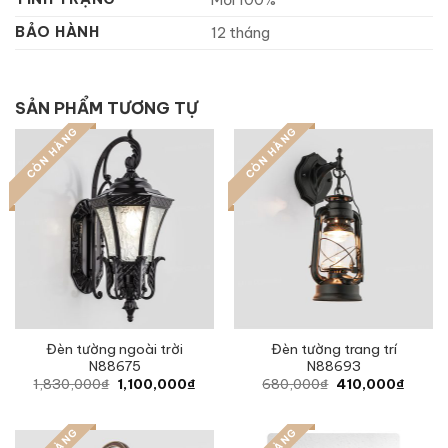
Mới 100%
BẢO HÀNH
12 tháng
SẢN PHẨM TƯƠNG TỰ
CÒN HÀNG
CÒN HÀNG
Đèn tường ngoài trời
Đèn tường trang trí
N88675
N88693
Original
Current
Original
Curren
1,830,000
₫
1,100,000
₫
680,000
₫
410,000
₫
price
price
price
price
was:
is:
was:
is:
1,830,000₫.
1,100,000₫.
680,000₫.
410,0