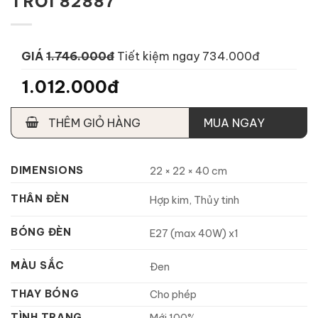
TRỜI 82887
GIÁ
1.746.000đ
Tiết kiệm ngay 734.000đ
1.012.000đ
THÊM GIỎ HÀNG
MUA NGAY
DIMENSIONS
22 × 22 × 40 cm
THÂN ĐÈN
Hợp kim, Thủy tinh
BÓNG ĐÈN
E27 (max 40W) x1
MÀU SẮC
Đen
THAY BÓNG
Cho phép
TÌNH TRẠNG