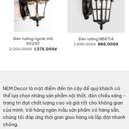
Đèn tường ngoài trời
Đèn tường N88714
85233
Original
Curre
1,335,000
₫
865,000
₫
price
price
Original
Current
2,290,000
₫
1,375,000
₫
was:
is:
price
price
1,335,000₫.
865,0
was:
is:
2,290,000₫.
1,375,000₫.
NEM Decor là một điểm đến tin cậy để quý khách có
thể lựa chọn những sản phẩm nội thất, đèn chiếu sáng -
trang trí đạt chất lượng cao và giá tốt cho không gian
của mình. Với hàng ngàn mẫu sản phẩm có hàng sẵn,
chúng tôi đáp ứng thời gian giao hàng và lắp đặt nhanh
chóng.