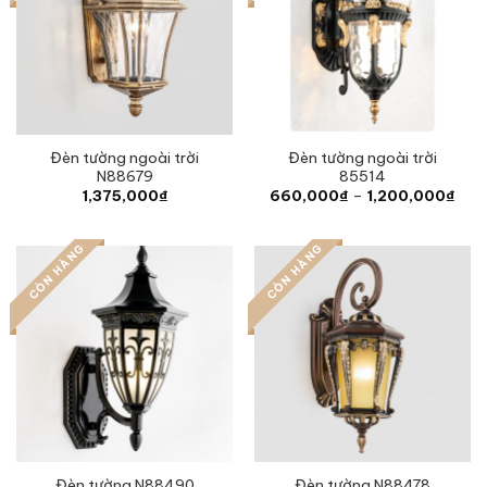
Đèn tường ngoài trời
Đèn tường ngoài trời
N88679
85514
Pric
1,375,000
₫
660,000
₫
–
1,200,000
₫
rang
660
thro
CÒN HÀNG
CÒN HÀNG
1,2
Đèn tường N88490
Đèn tường N88478