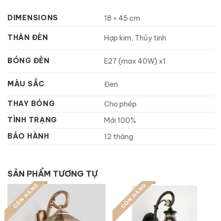
DIMENSIONS
18 × 45 cm
THÂN ĐÈN
Hợp kim, Thủy tinh
BÓNG ĐÈN
E27 (max 40W) x1
MÀU SẮC
Đen
THAY BÓNG
Cho phép
TÌNH TRẠNG
Mới 100%
BẢO HÀNH
12 tháng
SẢN PHẨM TƯƠNG TỰ
CÒN HÀNG
CÒN HÀNG