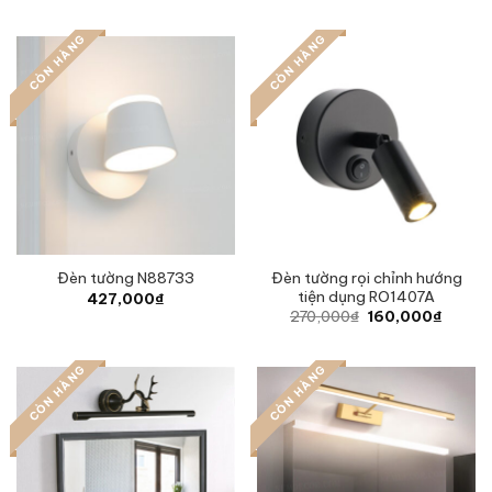
was:
is:
912,000₫.
590,0
CÒN HÀNG
CÒN HÀNG
Đèn tường rọi chỉnh hướng
Đèn tường N88733
tiện dụng RO1407A
427,000
₫
Original
Curren
270,000
₫
160,000
₫
price
price
was:
is:
270,000₫.
160,00
CÒN HÀNG
CÒN HÀNG