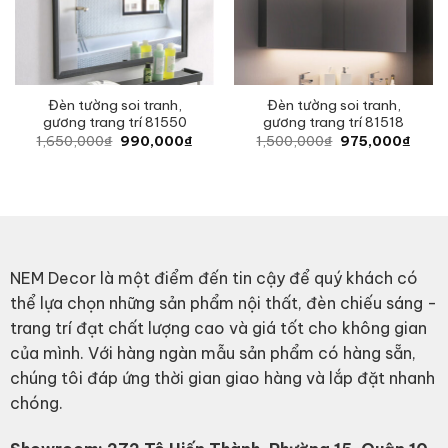
Đèn tường soi tranh,
Đèn tường soi tranh,
gương trang trí 81550
gương trang trí 81518
Original
Current
Original
Curre
1,650,000
₫
990,000
₫
1,500,000
₫
975,000
₫
price
price
price
price
was:
is:
was:
is:
1,650,000₫.
990,000₫.
1,500,000₫.
975,0
NEM Decor là một điểm đến tin cậy để quý khách có
thể lựa chọn những sản phẩm nội thất, đèn chiếu sáng -
trang trí đạt chất lượng cao và giá tốt cho không gian
của mình. Với hàng ngàn mẫu sản phẩm có hàng sẵn,
chúng tôi đáp ứng thời gian giao hàng và lắp đặt nhanh
chóng.