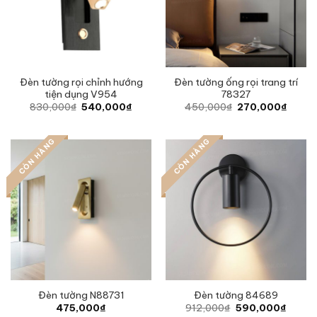
Đèn tường rọi chỉnh hướng
Đèn tường ống rọi trang trí
tiện dụng V954
78327
Original
Current
Original
Curren
830,000
₫
540,000
₫
450,000
₫
270,000
₫
price
price
price
price
was:
is:
was:
is:
830,000₫.
540,000₫.
450,000₫.
270,0
CÒN HÀNG
CÒN HÀNG
Đèn tường N88731
Đèn tường 84689
Original
Curren
475,000
₫
912,000
₫
590,000
₫
price
price