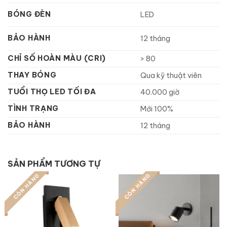
BÓNG ĐÈN
LED
BẢO HÀNH
12 tháng
CHỈ SỐ HOÀN MÀU (CRI)
> 80
THAY BÓNG
Qua kỹ thuật viên
TUỔI THỌ LED TỐI ĐA
40.000 giờ
TÌNH TRẠNG
Mới 100%
BẢO HÀNH
12 tháng
SẢN PHẨM TƯƠNG TỰ
CÒN HÀNG
CÒN HÀNG