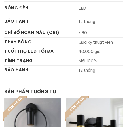
BÓNG ĐÈN
LED
BẢO HÀNH
12 tháng
CHỈ SỐ HOÀN MÀU (CRI)
> 80
THAY BÓNG
Qua kỹ thuật viên
TUỔI THỌ LED TỐI ĐA
40.000 giờ
TÌNH TRẠNG
Mới 100%
BẢO HÀNH
12 tháng
SẢN PHẨM TƯƠNG TỰ
CÒN HÀNG
CÒN HÀNG