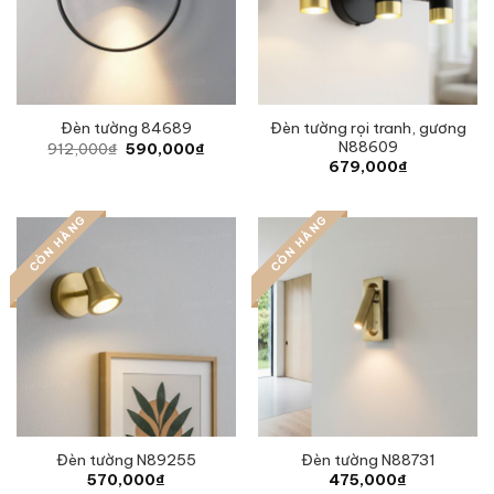
Đèn tường rọi tranh, gương
Đèn tường 84689
N88609
Original
Current
912,000
₫
590,000
₫
price
price
679,000
₫
was:
is:
912,000₫.
590,000₫.
CÒN HÀNG
CÒN HÀNG
Đèn tường N89255
Đèn tường N88731
570,000
₫
475,000
₫