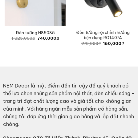
Đèn tường rọi chỉnh hướng
Đèn tường N85085
tiện dụng RO1407A
Original
Current
1,325,000
₫
740,000
₫
price
price
Original
Curren
270,000
₫
160,000
₫
was:
is:
price
price
1,325,000₫.
740,000₫.
was:
is:
270,000₫.
160,00
NEM Decor là một điểm đến tin cậy để quý khách có
thể lựa chọn những sản phẩm nội thất, đèn chiếu sáng -
trang trí đạt chất lượng cao và giá tốt cho không gian
của mình. Với hàng ngàn mẫu sản phẩm có hàng sẵn,
chúng tôi đáp ứng thời gian giao hàng và lắp đặt nhanh
chóng.