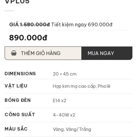
VPL05
GIÁ
1.580.000đ
Tiết kiệm ngay 690.000đ
890.000đ
THÊM GIỎ HÀNG
MUA NGAY
DIMENSIONS
20 × 45 cm
VẬT LIỆU
Hợp kim mạ cao cấp, Pha lê
BÓNG ĐÈN
E14 x2
CÔNG SUẤT
4-40W x2
MÀU SẮC
Vàng, Vàng/Trắng