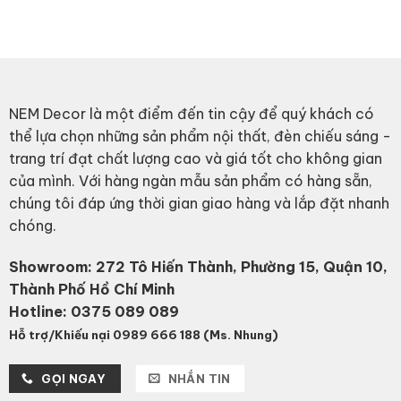
price
price
price
price
was:
is:
was:
is:
1,785,000₫.
1,000,000₫.
1,429,000₫.
920,
NEM Decor là một điểm đến tin cậy để quý khách có
thể lựa chọn những sản phẩm nội thất, đèn chiếu sáng -
trang trí đạt chất lượng cao và giá tốt cho không gian
của mình. Với hàng ngàn mẫu sản phẩm có hàng sẵn,
chúng tôi đáp ứng thời gian giao hàng và lắp đặt nhanh
chóng.
Showroom: 272 Tô Hiến Thành, Phường 15, Quận 10,
Thành Phố Hồ Chí Minh
Hotline:
0375 089 089
Hỗ trợ/Khiếu nại 0989 666 188 (Ms. Nhung)
GỌI NGAY
NHẮN TIN