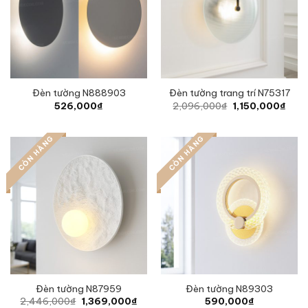
Đèn tường N888903
Đèn tường trang trí N75317
Original
Curr
526,000
₫
2,096,000
₫
1,150,000
₫
price
price
was:
is:
2,096,000₫.
1,15
CÒN HÀNG
CÒN HÀNG
Đèn tường N87959
Đèn tường N89303
Original
Current
2,446,000
₫
1,369,000
₫
590,000
₫