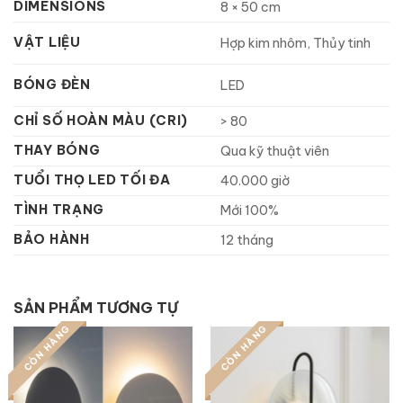
DIMENSIONS
8 × 50 cm
VẬT LIỆU
Hợp kim nhôm, Thủy tinh
BÓNG ĐÈN
LED
CHỈ SỐ HOÀN MÀU (CRI)
> 80
THAY BÓNG
Qua kỹ thuật viên
TUỔI THỌ LED TỐI ĐA
40.000 giờ
TÌNH TRẠNG
Mới 100%
BẢO HÀNH
12 tháng
SẢN PHẨM TƯƠNG TỰ
CÒN HÀNG
CÒN HÀNG