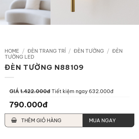
HOME
/
ĐÈN TRANG TRÍ
/
ĐÈN TƯỜNG
/
ĐÈN
TƯỜNG LED
ĐÈN TƯỜNG N88109
GIÁ
1.422.000đ
Tiết kiệm ngay 632.000đ
790.000đ
THÊM GIỎ HÀNG
MUA NGAY