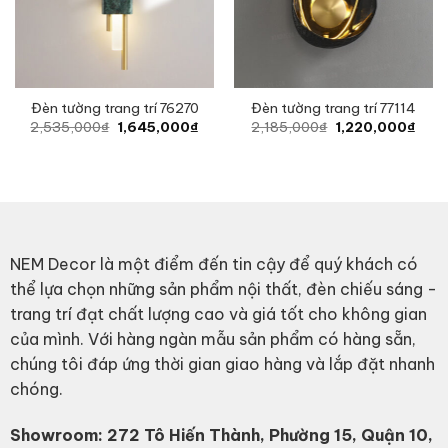
Đèn tường trang trí 76270
Đèn tường trang trí 77114
Original
Current
Original
Curr
2,535,000
₫
1,645,000
₫
2,185,000
₫
1,220,000
₫
price
price
price
price
was:
is:
was:
is:
2,535,000₫.
1,645,000₫.
2,185,000₫.
1,22
NEM Decor là một điểm đến tin cậy để quý khách có
thể lựa chọn những sản phẩm nội thất, đèn chiếu sáng -
trang trí đạt chất lượng cao và giá tốt cho không gian
của mình. Với hàng ngàn mẫu sản phẩm có hàng sẵn,
chúng tôi đáp ứng thời gian giao hàng và lắp đặt nhanh
chóng.
Showroom: 272 Tô Hiến Thành, Phường 15, Quận 10,