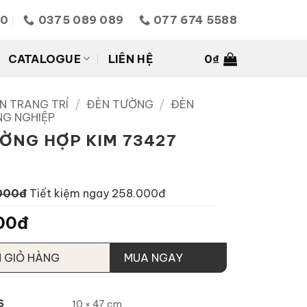
10
0375 089 089
077 674 5588
CATALOGUE
LIÊN HỆ
0
₫
N TRANG TRÍ
/
ĐÈN TƯỜNG
/
ĐÈN
G NGHIỆP
ỜNG HỢP KIM 73427
000đ
Tiết kiệm ngay 258.000đ
00đ
 GIỎ HÀNG
MUA NGAY
S
10 × 47 cm