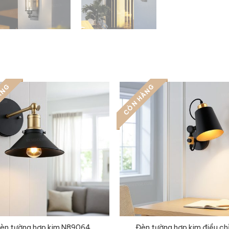
ÀNG
CÒN HÀNG
Đèn tường hợp kim điều ch
èn tường hợp kim N89064