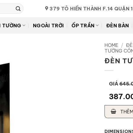
379 TÔ HIẾN THÀNH F.14 QUẬN 
N TƯỜNG
NGOÀI TRỜI
ỐP TRẦN
ĐÈN BÀN
HOME
/
ĐÈ
TƯỜNG CÔN
ĐÈN TƯ
GIÁ
645.
387.0
THÊM
DIMENSION