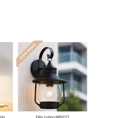
CÒN HÀNG
ỉnh
Đèn tường N89122