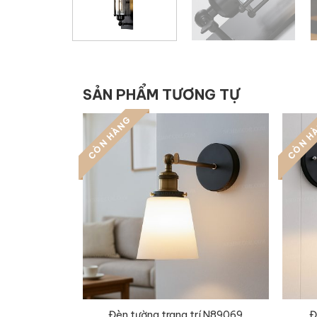
SẢN PHẨM TƯƠNG TỰ
CÒN HÀNG
CÒN H
Đèn tường trang trí N89069
Đ