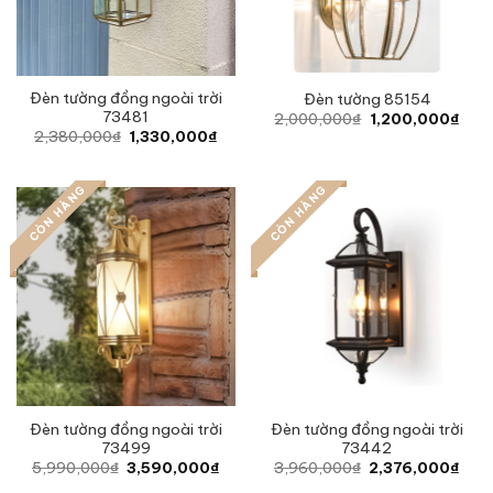
Đèn tường đồng ngoài trời
Đèn tường 85154
73481
Original
Curr
2,000,000
₫
1,200,000
₫
price
pric
Original
Current
2,380,000
₫
1,330,000
₫
was:
is:
price
price
2,000,000₫.
1,20
was:
is:
2,380,000₫.
1,330,000₫.
CÒN HÀNG
CÒN HÀNG
Đèn tường đồng ngoài trời
Đèn tường đồng ngoài trời
73499
73442
Original
Current
Original
Curr
5,990,000
₫
3,590,000
₫
3,960,000
₫
2,376,000
₫
price
price
price
pric