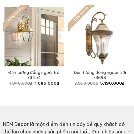
was:
is:
was:
is:
5,990,000₫.
3,590,000₫.
3,960,000₫.
2,37
CÒN HÀNG
CÒN HÀNG
Đèn tường đồng ngoài trời
Đèn tường đồng ngoài trời
73454
73698
Original
Current
Original
Curr
1,940,000
₫
1,086,000
₫
7,990,000
₫
5,190,000
₫
price
price
price
pric
was:
is:
was:
is:
1,940,000₫.
1,086,000₫.
7,990,000₫.
5,19
NEM Decor là một điểm đến tin cậy để quý khách có
thể lựa chọn những sản phẩm nội thất, đèn chiếu sáng -