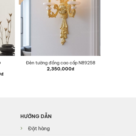
p
Đèn tường đồng cao cấp N89258
2,350,000
₫
Current
0
₫
price
is:
₫.
5,245,000₫.
HƯỚNG DẪN
Đặt hàng