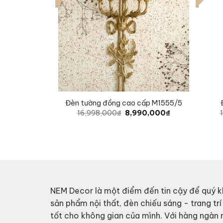
Đèn tường đồng cao cấp M1555/5
Original
Current
16,998,000
₫
8,990,000
₫
price
price
was:
is:
16,998,000₫.
8,990,000₫.
NEM Decor là một điểm đến tin cậy để quý k
sản phẩm nội thất, đèn chiếu sáng - trang trí
tốt cho không gian của mình. Với hàng ngàn