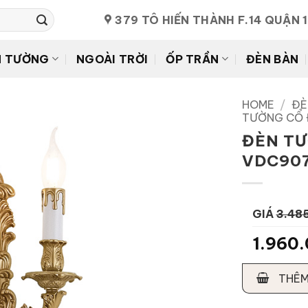
379 TÔ HIẾN THÀNH F.14 QUẬN 
N TƯỜNG
NGOÀI TRỜI
ỐP TRẦN
ĐÈN BÀN
HOME
/
ĐÈ
TƯỜNG CỔ Đ
ĐÈN TƯ
VDC90
GIÁ
3.48
1.960
THÊM