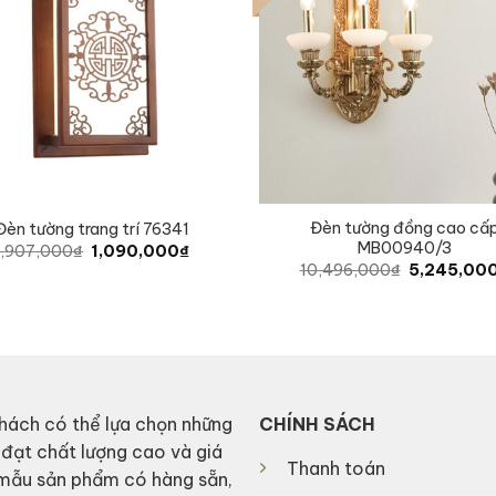
Đèn tường đồng cao cấ
Đèn tường trang trí 76341
MB00940/3
Original
Current
1,907,000
₫
1,090,000
₫
price
price
Original
10,496,000
₫
5,245,00
was:
is:
price
1,907,000₫.
1,090,000₫.
was:
10,496,000
hách có thể lựa chọn những
CHÍNH SÁCH
 đạt chất lượng cao và giá
Thanh toán
 mẫu sản phẩm có hàng sẵn,