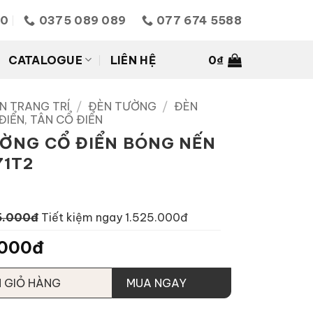
10
0375 089 089
077 674 5588
CATALOGUE
LIÊN HỆ
0
₫
N TRANG TRÍ
/
ĐÈN TƯỜNG
/
ĐÈN
IỂN, TÂN CỔ ĐIỂN
ỜNG CỔ ĐIỂN BÓNG NẾN
71T2
5.000đ
Tiết kiệm ngay 1.525.000đ
.000đ
 GIỎ HÀNG
MUA NGAY