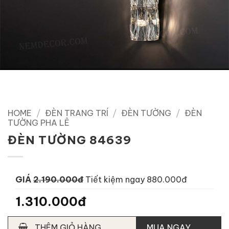
HOME
/
ĐÈN TRANG TRÍ
/
ĐÈN TƯỜNG
/
ĐÈN
TƯỜNG PHA LÊ
ĐÈN TƯỜNG 84639
GIÁ
2.190.000đ
Tiết kiệm ngay 880.000đ
1.310.000đ
THÊM GIỎ HÀNG
MUA NGAY