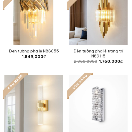
Đèn tường pha lê trang trí
Đèn tường pha lê N88655
N89115
1,849,000
₫
Original
Curr
2,960,000
₫
1,760,000
₫
price
pric
was:
is:
2,960,000₫.
1,76
CÒN HÀNG
CÒN HÀNG