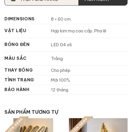
DIMENSIONS
8 × 60 cm
VẬT LIỆU
Hợp kim mạ cao cấp, Pha lê
BÓNG ĐÈN
LED G4 x6
MÀU SẮC
Trắng
THAY BÓNG
Cho phép
TÌNH TRẠNG
Mới 100%
BẢO HÀNH
12 tháng
SẢN PHẨM TƯƠNG TỰ
CÒN HÀNG
CÒN HÀNG