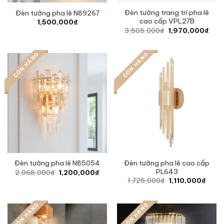
Đèn tường trang trí pha lê
Đèn tường pha lê N89267
cao cấp VPL27B
1,500,000
₫
Original
Curr
3,505,000
₫
1,970,000
₫
price
pric
was:
is:
3,505,000₫.
1,97
CÒN HÀNG
CÒN HÀNG
Đèn tường pha lê cao cấp
Đèn tường pha lê N85054
PL643
Original
Current
2,068,000
₫
1,200,000
₫
price
price
Original
Curre
1,725,000
₫
1,110,000
₫
was:
is:
price
price
2,068,000₫.
1,200,000₫.
was:
is:
1,725,000₫.
1,110
CÒN HÀNG
CÒN HÀNG