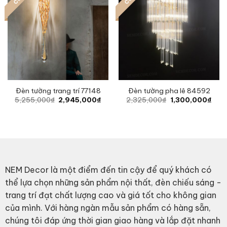
Đèn tường trang trí 77148
Đèn tường pha lê 84592
Original
Current
Original
Curr
5,255,000
₫
2,945,000
₫
2,325,000
₫
1,300,000
₫
price
price
price
pric
was:
is:
was:
is:
5,255,000₫.
2,945,000₫.
2,325,000₫.
1,30
NEM Decor là một điểm đến tin cậy để quý khách có
thể lựa chọn những sản phẩm nội thất, đèn chiếu sáng -
trang trí đạt chất lượng cao và giá tốt cho không gian
của mình. Với hàng ngàn mẫu sản phẩm có hàng sẵn,
chúng tôi đáp ứng thời gian giao hàng và lắp đặt nhanh