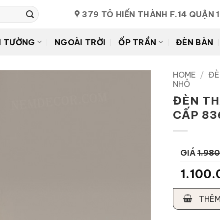
379 TÔ HIẾN THÀNH F.14 QUẬN 
N TƯỜNG
NGOÀI TRỜI
ỐP TRẦN
ĐÈN BÀN
HOME
/
ĐÈ
NHỎ
ĐÈN TH
CẤP 83
GIÁ
1.98
1.100
THÊM