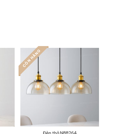
CÒN HÀNG
Đèn thả N88264