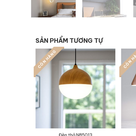
SẢN PHẨM TƯƠNG TỰ
CÒN HÀNG
CÒN H
Đèn thả N85013