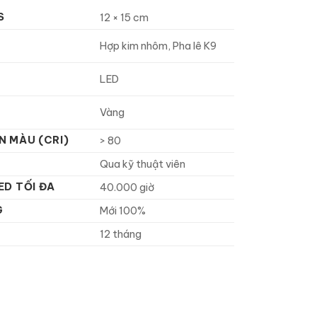
S
12 × 15 cm
Hợp kim nhôm, Pha lê K9
LED
Vàng
N MÀU (CRI)
> 80
Qua kỹ thuật viên
ED TỐI ĐA
40.000 giờ
G
Mới 100%
12 tháng