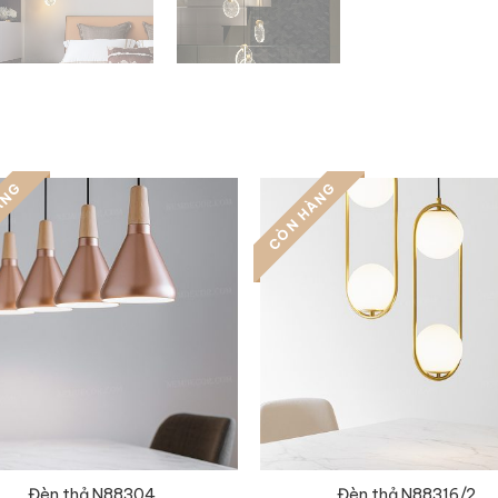
ÀNG
CÒN HÀNG
Đèn thả N88304
Đèn thả N88316/2