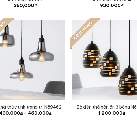
360,000
₫
920,000
₫
ÀNG
CÒN HÀNG
hả thủy tinh trang trí N89462
Bộ đèn thả bàn ăn 3 bóng N
Price
430,000
₫
–
460,000
₫
1,200,000
₫
range:
430,000₫
through
460,000₫