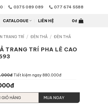
10
0375 089 089
077 674 5588
CATALOGUE
LIÊN HỆ
0
₫
N TRANG TRÍ
/
ĐÈN THẢ
/
ĐÈN THẢ
Ả TRANG TRÍ PHA LÊ CAO
693
0.000đ
Tiết kiệm ngay 880.000đ
.000đ
 GIỎ HÀNG
MUA NGAY