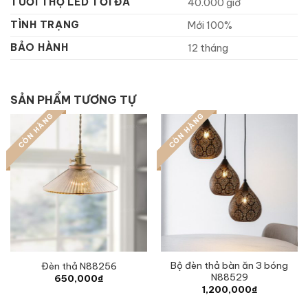
TUỔI THỌ LED TỐI ĐA
40.000 giờ
TÌNH TRẠNG
Mới 100%
BẢO HÀNH
12 tháng
SẢN PHẨM TƯƠNG TỰ
CÒN HÀNG
CÒN HÀNG
Bộ đèn thả bàn ăn 3 bóng
Đèn thả N88256
N88529
650,000
₫
1,200,000
₫