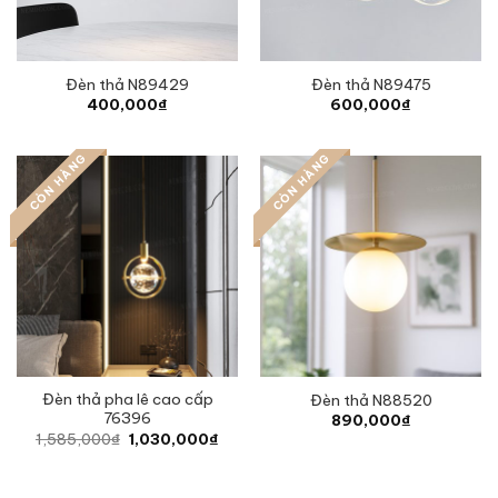
Đèn thả N89429
Đèn thả N89475
400,000
₫
600,000
₫
CÒN HÀNG
CÒN HÀNG
Đèn thả pha lê cao cấp
Đèn thả N88520
76396
890,000
₫
Original
Current
1,585,000
₫
1,030,000
₫
price
price
was:
is:
1,585,000₫.
1,030,000₫.