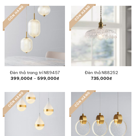
CÒN HÀNG
CÒN HÀNG
Đèn thả trang trí N89457
Đèn thả N88252
Price
399,000
₫
–
599,000
₫
735,000
₫
range:
399,000₫
through
CÒN HÀNG
CÒN HÀNG
599,000₫