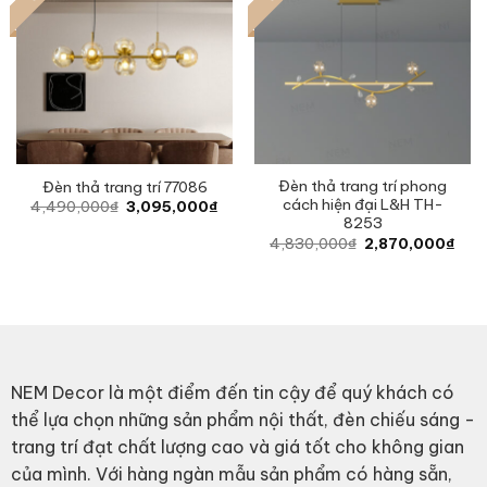
Đèn thả trang trí phong
Đèn thả trang trí 77086
cách hiện đại L&H TH-
Original
Current
4,490,000
₫
3,095,000
₫
price
price
8253
was:
is:
Original
Curr
4,830,000
₫
2,870,000
₫
4,490,000₫.
3,095,000₫.
price
pric
was:
is:
4,830,000₫.
2,87
NEM Decor là một điểm đến tin cậy để quý khách có
thể lựa chọn những sản phẩm nội thất, đèn chiếu sáng -
trang trí đạt chất lượng cao và giá tốt cho không gian
của mình. Với hàng ngàn mẫu sản phẩm có hàng sẵn,