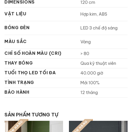
DIMENSIONS
120 cm
VẬT LIỆU
Hợp kim, ABS
BÓNG ĐÈN
LED 3 chế độ sáng
MÀU SẮC
Vàng
CHỈ SỐ HOÀN MÀU (CRI)
> 80
THAY BÓNG
Qua kỹ thuật viên
TUỔI THỌ LED TỐI ĐA
40.000 giờ
TÌNH TRẠNG
Mới 100%
BẢO HÀNH
12 tháng
SẢN PHẨM TƯƠNG TỰ
CÒN HÀNG
CÒN HÀNG