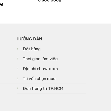
6,600,000
₫
Current
0
₫
price
is:
0₫.
6,670,000₫.
HƯỚNG DẪN
Đặt hàng
Thời gian làm việc
Địa chỉ showroom
Tư vấn chọn mua
Đèn trang trí TP.HCM