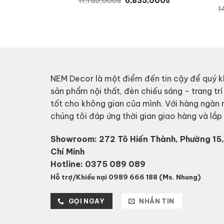
11,785,000
₫
6,835,000
₫
price
price
1
was:
is:
11,785,000₫.
6,835,000₫.
NEM Decor là một điểm đến tin cậy để quý k
sản phẩm nội thất, đèn chiếu sáng - trang trí
tốt cho không gian của mình. Với hàng ngàn
chúng tôi đáp ứng thời gian giao hàng và lắ
Showroom: 272 Tô Hiến Thành, Phường 15,
Chí Minh
Hotline:
0375 089 089
Hỗ trợ/Khiếu nại 0989 666 188 (Ms. Nhung)
GỌI NGAY
NHẮN TIN