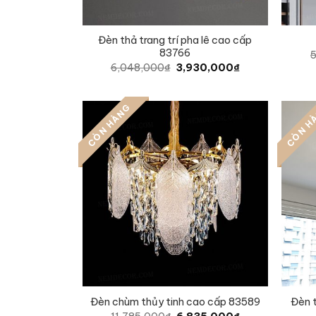
Đèn thả trang trí pha lê cao cấp
83766
Original
Current
6,048,000
₫
3,930,000
₫
price
price
was:
is:
6,048,000₫.
3,930,000₫.
CÒN HÀNG
CÒN H
Đèn t
Đèn chùm thủy tinh cao cấp 83589
Original
Current