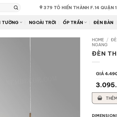
379 TÔ HIẾN THÀNH F.14 QUẬN 
N TƯỜNG
NGOÀI TRỜI
ỐP TRẦN
ĐÈN BÀN
HOME
/
ĐÈ
NGANG
ĐÈN TH
GIÁ
4.49
3.095
THÊM
DIMENSION