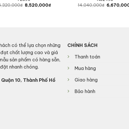
Original
Current
Original
4,320,000
₫
8,520,000
₫
14,040,000
₫
6,670,00
price
price
price
was:
is:
was:
14,320,000₫.
8,520,000₫.
14,040,00
hách có thể lựa chọn những
CHÍNH SÁCH
 đạt chất lượng cao và giá
Thanh toán
 mẫu sản phẩm có hàng sẵn,
p đặt nhanh chóng.
Mua hàng
Giao hàng
 Quận 10, Thành Phố Hồ
Bảo hành