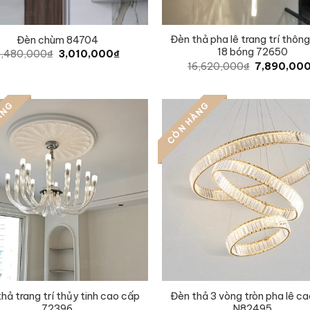
Đèn thả pha lê trang trí thôn
Đèn chùm 84704
18 bóng 72650
Original
Current
5,480,000
₫
3,010,000
₫
price
price
Original
16,620,000
₫
7,890,00
was:
is:
price
5,480,000₫.
3,010,000₫.
was:
16,620,000
ÀNG
CÒN HÀNG
hả trang trí thủy tinh cao cấp
Đèn thả 3 vòng tròn pha lê c
72396
N82495