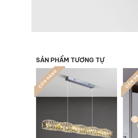
SẢN PHẨM TƯƠNG TỰ
CÒN HÀNG
CÒN H