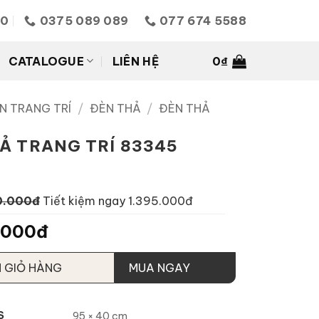
10
0375 089 089
077 674 5588
CATALOGUE
LIÊN HỆ
0
₫
N TRANG TRÍ
/
ĐÈN THẢ
/
ĐÈN THẢ
Ả TRANG TRÍ 83345
0.000đ
Tiết kiệm ngay 1.395.000đ
.000đ
 GIỎ HÀNG
MUA NGAY
S
95 × 40 cm