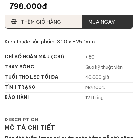
798.000đ
THÊM GIỎ HÀNG
MUA NGAY
Kích thước sản phẩm: 300 x H250mm
CHỈ SỐ HOÀN MÀU (CRI)
> 80
THAY BÓNG
Qua kỹ thuật viên
TUỔI THỌ LED TỐI ĐA
40.000 giờ
TÌNH TRẠNG
Mới 100%
BẢO HÀNH
12 tháng
DESCRIPTION
MÔ TẢ CHI TIẾT
Đèn thả trần trang trí quán cafe bằng gỗ thủ công