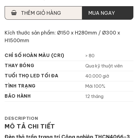
THÊM GIỎ HÀNG
MUA NGAY
Kích thước sản phẩm: Ø150 x H280mm / Ø300 x
H1500mm
CHỈ SỐ HOÀN MÀU (CRI)
> 80
THAY BÓNG
Qua kỹ thuật viên
TUỔI THỌ LED TỐI ĐA
40.000 giờ
TÌNH TRẠNG
Mới 100%
BẢO HÀNH
12 tháng
DESCRIPTION
MÔ TẢ CHI TIẾT
Đèn thả trần trang trí Công nghiệp THCN4066-3