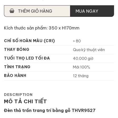
THÊM GIỎ HÀNG
MUA NGAY
Kích thước sản phẩm: 350 x H170mm
CHỈ SỐ HOÀN MÀU (CRI)
> 80
THAY BÓNG
Qua kỹ thuật viên
TUỔI THỌ LED TỐI ĐA
40.000 giờ
TÌNH TRẠNG
Mới 100%
BẢO HÀNH
12 tháng
DESCRIPTION
MÔ TẢ CHI TIẾT
Đèn thả trần trang trí bằng gỗ THVR9527