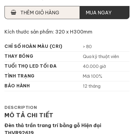
THÊM GIỎ HÀNG
MUA NGAY
Kích thước sản phẩm: 320 x H300mm
CHỈ SỐ HOÀN MÀU (CRI)
> 80
THAY BÓNG
Qua kỹ thuật viên
TUỔI THỌ LED TỐI ĐA
40.000 giờ
TÌNH TRẠNG
Mới 100%
BẢO HÀNH
12 tháng
DESCRIPTION
MÔ TẢ CHI TIẾT
Đèn thả trần trang trí bằng gỗ Hiện đại
THVR92619