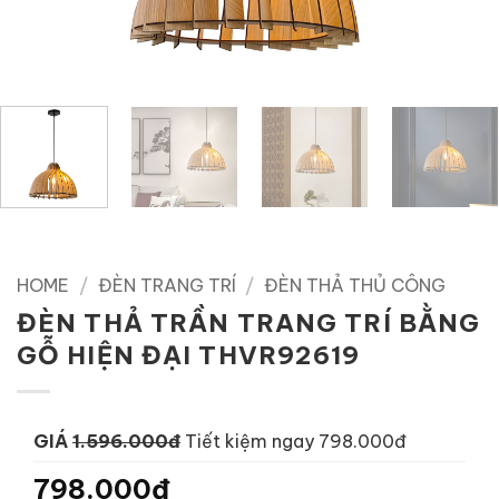
HOME
/
ĐÈN TRANG TRÍ
/
ĐÈN THẢ THỦ CÔNG
ĐÈN THẢ TRẦN TRANG TRÍ BẰNG
GỖ HIỆN ĐẠI THVR92619
GIÁ
1.596.000đ
Tiết kiệm ngay 798.000đ
798.000đ