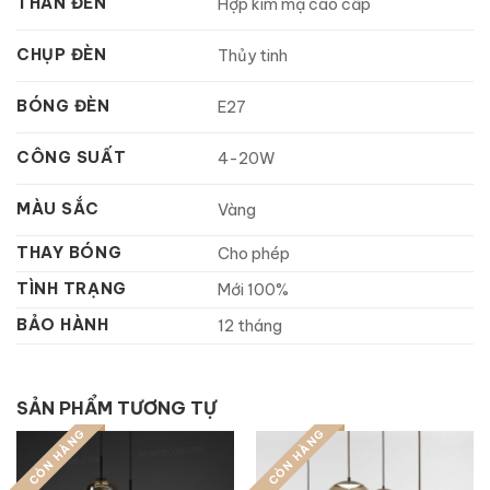
THÂN ĐÈN
Hợp kim mạ cao cấp
CHỤP ĐÈN
Thủy tinh
BÓNG ĐÈN
E27
CÔNG SUẤT
4-20W
MÀU SẮC
Vàng
THAY BÓNG
Cho phép
TÌNH TRẠNG
Mới 100%
BẢO HÀNH
12 tháng
SẢN PHẨM TƯƠNG TỰ
CÒN HÀNG
CÒN HÀNG