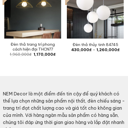
Đèn thả trang trí phong
Đèn thả thủy tinh 84745
cách hiện đại THCN77
Pric
430,000
₫
–
1,260,000
₫
rang
Original
Current
1,960,000
₫
1,170,000
₫
430
price
price
thro
was:
is:
1,26
1,960,000₫.
1,170,000₫.
NEM Decor là một điểm đến tin cậy để quý khách có
thể lựa chọn những sản phẩm nội thất, đèn chiếu sáng -
trang trí đạt chất lượng cao và giá tốt cho không gian
của mình. Với hàng ngàn mẫu sản phẩm có hàng sẵn,
chúng tôi đáp ứng thời gian giao hàng và lắp đặt nhanh