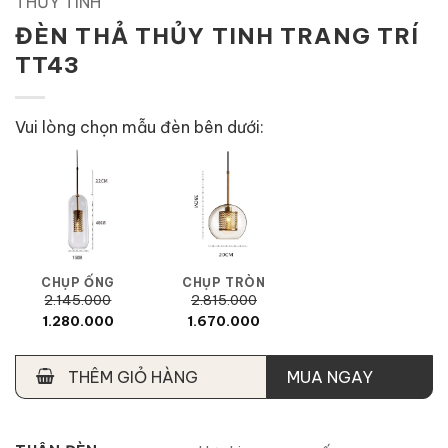
THỦY TINH
ĐÈN THẢ THỦY TINH TRANG TRÍ
TT43
Vui lòng chọn mẫu đèn bên dưới:
CHỤP ỐNG
CHỤP TRÒN
2.145.000
2.815.000
1.280.000
1.670.000
THÊM GIỎ HÀNG
MUA NGAY