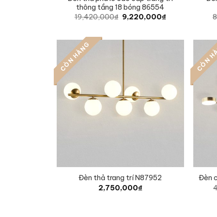
thông tầng 18 bóng 86554
Original
Current
19,420,000
₫
9,220,000
₫
8
price
price
was:
is:
19,420,000₫.
9,220,000₫.
CÒN HÀNG
CÒN H
Đèn thả trang trí N87952
Đèn c
2,750,000
₫