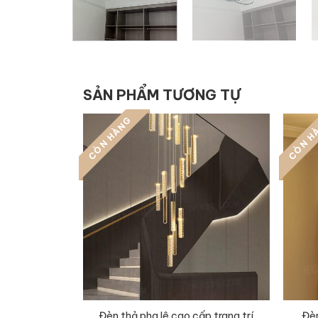
SẢN PHẨM TƯƠNG TỰ
CÒN HÀNG
CÒN H
Đèn thả pha lê cao cấp trang trí
Đèn