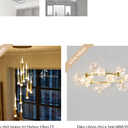
ÀNG
CÒN HÀNG
 thả trang trí thông tầng 12
Đèn chùm thủy tinh N863