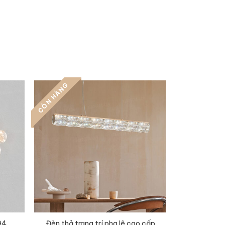
CÒN HÀNG
Đèn thả trang trí pha lê cao cấp
94