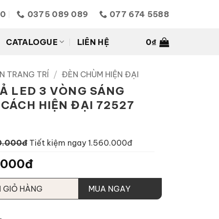
10
0375 089 089
077 674 5588
CATALOGUE
LIÊN HỆ
0
₫
N TRANG TRÍ
/
ĐÈN CHÙM HIỆN ĐẠI
Ả LED 3 VÒNG SÁNG
CÁCH HIỆN ĐẠI 72527
0.000đ
Tiết kiệm ngay 1.560.000đ
.000đ
 GIỎ HÀNG
MUA NGAY