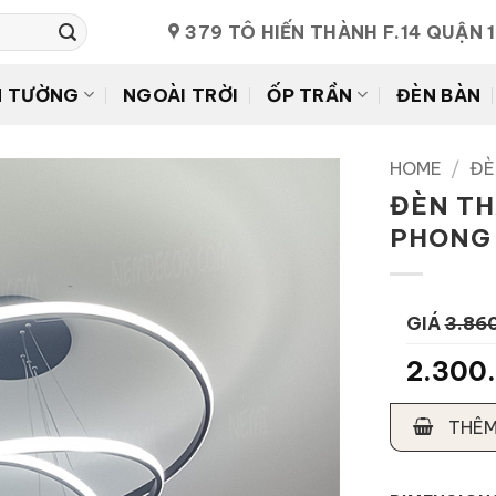
379 TÔ HIẾN THÀNH F.14 QUẬN 
N TƯỜNG
NGOÀI TRỜI
ỐP TRẦN
ĐÈN BÀN
HOME
/
ĐÈ
ĐÈN TH
PHONG 
GIÁ
3.86
2.300
THÊM