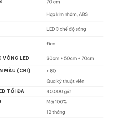
S
70 cm
Hợp kim nhôm, ABS
LED 3 chế độ sáng
Đen
C VÒNG LED
30cm + 50cm + 70cm
N MÀU (CRI)
> 80
Qua kỹ thuật viên
ED TỐI ĐA
40.000 giờ
G
Mới 100%
12 tháng