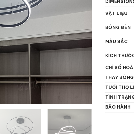
DIMENSION
VẬT LIỆU
BÓNG ĐÈN
MÀU SẮC
KÍCH THƯỚ
CHỈ SỐ HOÀ
THAY BÓNG
TUỔI THỌ L
TÌNH TRẠN
BẢO HÀNH