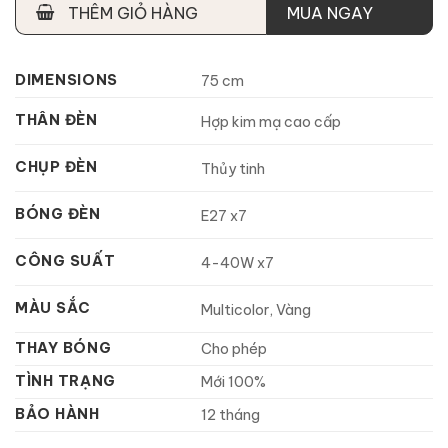
THÊM GIỎ HÀNG
MUA NGAY
DIMENSIONS
75 cm
THÂN ĐÈN
Hợp kim mạ cao cấp
CHỤP ĐÈN
Thủy tinh
BÓNG ĐÈN
E27 x7
CÔNG SUẤT
4-40W x7
MÀU SẮC
Multicolor, Vàng
THAY BÓNG
Cho phép
TÌNH TRẠNG
Mới 100%
BẢO HÀNH
12 tháng