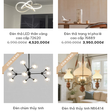
Đèn thả LED thân vàng
Đèn thả trang trí pha lê
cao cấp 72620
cao cấp 76889
Original
Current
Original
Curr
6,990,000
₫
4,520,000
₫
6,090,000
₫
3,950,000
₫
price
price
price
pric
was:
is:
was:
is:
6,990,000₫.
4,520,000₫.
6,090,000₫.
3,95
CÒN HÀNG
CÒN HÀNG
Đèn chùm thủy tinh
Đèn thả thủy tinh N86414