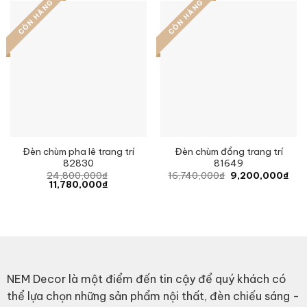
CÒN HÀNG
CÒN HÀNG
Đèn chùm pha lê trang trí
Đèn chùm đồng trang trí
82830
81649
Original
Curr
24,800,000
₫
16,740,000
₫
9,200,000
₫
Original
Current
price
pric
11,780,000
₫
price
price
was:
is:
was:
is:
16,740,000₫.
9,2
24,800,000₫.
11,780,000₫.
NEM Decor là một điểm đến tin cậy để quý khách có
thể lựa chọn những sản phẩm nội thất, đèn chiếu sáng -