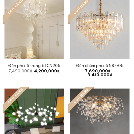
CÒN HÀNG
CÒN HÀNG
Đèn pha lê trang trí CN205
Đèn chùm pha lê N87705
Original
Current
7,490,000
₫
4,200,000
₫
7,690,000
₫
–
price
price
Price
9,410,000
₫
was:
is:
range:
7,490,000₫.
4,200,000₫.
7,690,000
through
CÒN HÀNG
CÒN HÀNG
9,410,000