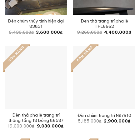
Đèn chùm thủy tinh hiện đại
Đèn thả trang trí pha lê
83831
TPL6662
Original
Current
Original
Curr
6,430,000
₫
3,600,000
₫
9,260,000
₫
4,400,000
₫
price
price
price
pric
was:
is:
was:
is:
6,430,000₫.
3,600,000₫.
9,260,000₫.
4,4
CÒN HÀNG
CÒN HÀNG
Đèn thả pha lê trang trí
Đèn chùm trang trí N87910
thông tầng 18 bóng 86587
Original
Curr
5,185,000
₫
2,900,000
₫
price
pric
Original
Current
19,000,000
₫
9,030,000
₫
was:
is:
price
price
5,185,000₫.
2,90
was:
is:
19,000,000₫.
9,030,000₫.