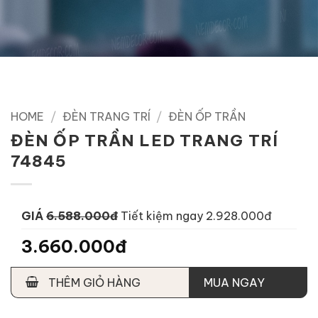
HOME
/
ĐÈN TRANG TRÍ
/
ĐÈN ỐP TRẦN
ĐÈN ỐP TRẦN LED TRANG TRÍ
74845
GIÁ
6.588.000đ
Tiết kiệm ngay 2.928.000đ
3.660.000đ
THÊM GIỎ HÀNG
MUA NGAY