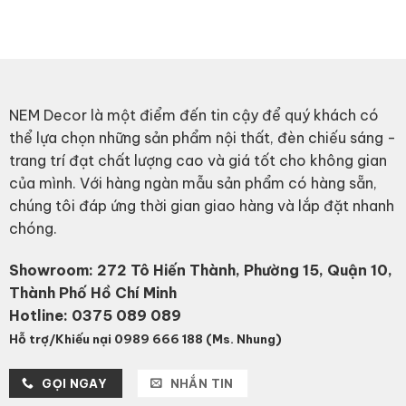
price
price
1,860,000₫.
1,116,000₫.
was:
is:
871,000₫.
505,0
NEM Decor là một điểm đến tin cậy để quý khách có
thể lựa chọn những sản phẩm nội thất, đèn chiếu sáng -
trang trí đạt chất lượng cao và giá tốt cho không gian
của mình. Với hàng ngàn mẫu sản phẩm có hàng sẵn,
chúng tôi đáp ứng thời gian giao hàng và lắp đặt nhanh
chóng.
Showroom: 272 Tô Hiến Thành, Phường 15, Quận 10,
Thành Phố Hồ Chí Minh
Hotline:
0375 089 089
Hỗ trợ/Khiếu nại 0989 666 188 (Ms. Nhung)
GỌI NGAY
NHẮN TIN