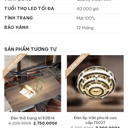
TUỔI THỌ LED TỐI ĐA
40.000 giờ
TÌNH TRẠNG
Mới 100%
BẢO HÀNH
12 tháng
SẢN PHẨM TƯƠNG TỰ
CÒN HÀNG
CÒN HÀNG
Đèn ốp trần pha lê cao
Đèn thả trang trí 83814
cấp 75027
Original
Current
4,225,000
₫
2,750,000
₫
price
price
Original
Curr
5,900,000
₫
3,300,000
₫