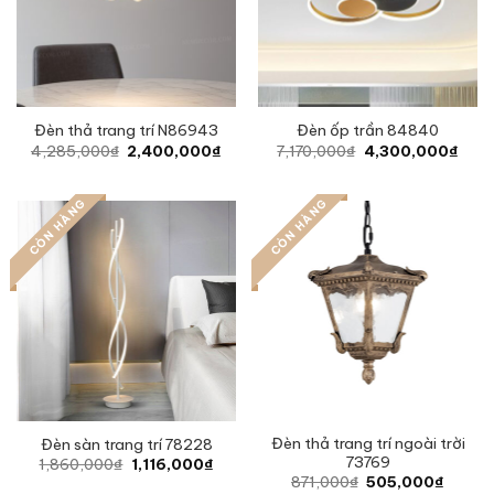
Đèn thả trang trí N86943
Đèn ốp trần 84840
Original
Current
Original
Curr
4,285,000
₫
2,400,000
₫
7,170,000
₫
4,300,000
₫
price
price
price
price
was:
is:
was:
is:
4,285,000₫.
2,400,000₫.
7,170,000₫.
4,30
CÒN HÀNG
CÒN HÀNG
Đèn thả trang trí ngoài trời
Đèn sàn trang trí 78228
73769
Original
Current
1,860,000
₫
1,116,000
₫
price
price
Original
Curren
871,000
₫
505,000
₫
was:
is: