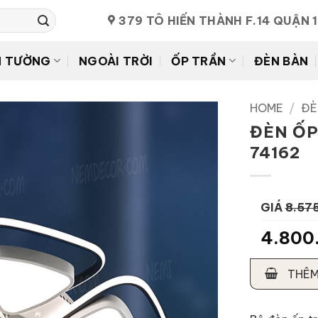
379 TÔ HIẾN THÀNH F.14 QUẬN 
N TƯỜNG
NGOÀI TRỜI
ỐP TRẦN
ĐÈN BÀN
HOME
/
ĐÈ
ĐÈN ỐP
74162
GIÁ
8.57
4.800
THÊM