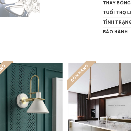
THAY BÓNG
TUỔI THỌ L
TÌNH TRẠN
BẢO HÀNH
ÀNG
CÒN HÀNG