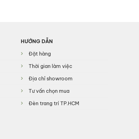
was:
is:
rice
5,160,000₫.
3,610,000₫.
s:
60,000₫.
HƯỚNG DẪN
Đặt hàng
Thời gian làm việc
Địa chỉ showroom
Tư vấn chọn mua
Đèn trang trí TP.HCM