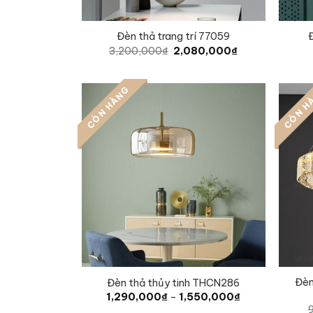
Đèn thả trang trí 77059
Đ
Original
Current
3,200,000
₫
2,080,000
₫
price
price
was:
is:
3,200,000₫.
2,080,000₫.
CÒN HÀNG
CÒN H
Đèn
Đèn thả thủy tinh THCN286
Price
1,290,000
₫
–
1,550,000
₫
range: