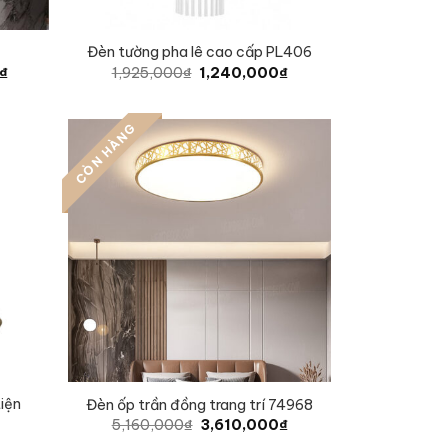
Đèn tường pha lê cao cấp PL406
Current
Original
Current
₫
1,925,000
₫
1,240,000
₫
price
price
price
is:
was:
is:
.
2,875,000₫.
1,925,000₫.
1,240,000₫.
CÒN HÀNG
tiện
Đèn ốp trần đồng trang trí 74968
Original
Current
5,160,000
₫
3,610,000
₫
price
price
urrent