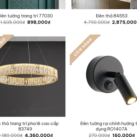
èn tường trang trí 77030
Đèn thả 84553
Original
Current
Original
1,605,000
₫
898,000
₫
4,790,000
₫
2,875,000
price
price
price
was:
is:
was:
1,605,000₫.
898,000₫.
4,790,000₫
ÀNG
CÒN HÀNG
 thả trang trí pha lê cao cấp
Đèn tường rọi chỉnh hướng 
83749
dụng RO1407A
Original
Current
Original
C
9,180,000
₫
4,360,000
₫
270,000
₫
160,000
₫