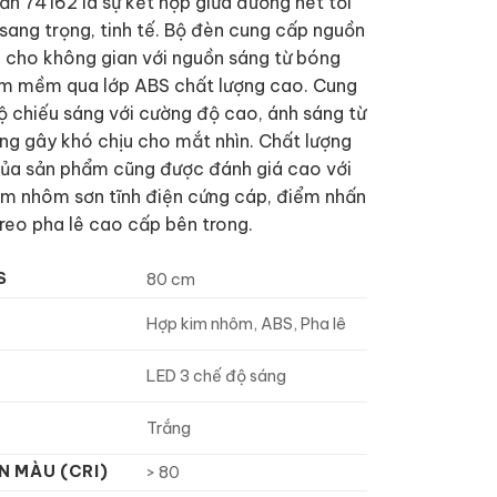
ần 74162 là sự kết hợp giữa đường nét tối
sang trọng, tinh tế. Bộ đèn cung cấp nguồn
u cho không gian với nguồn sáng từ bóng
m mềm qua lớp ABS chất lượng cao. Cung
 chiếu sáng với cường độ cao, ánh sáng từ
ng gây khó chịu cho mắt nhìn. Chất lượng
của sản phẩm cũng được đánh giá cao với
im nhôm sơn tĩnh điện cứng cáp, điểm nhấn
treo pha lê cao cấp bên trong.
S
80 cm
Hợp kim nhôm, ABS, Pha lê
LED 3 chế độ sáng
Trắng
N MÀU (CRI)
> 80