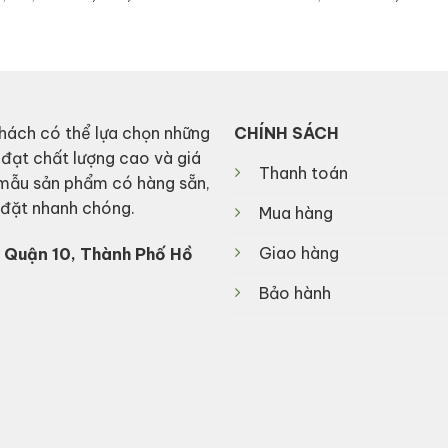
price
price
price
p
was:
is:
was:
i
9,180,000₫.
4,360,000₫.
270,000₫.
1
hách có thể lựa chọn những
CHÍNH SÁCH
 đạt chất lượng cao và giá
Thanh toán
 mẫu sản phẩm có hàng sẵn,
p đặt nhanh chóng.
Mua hàng
Giao hàng
 Quận 10, Thành Phố Hồ
Bảo hành