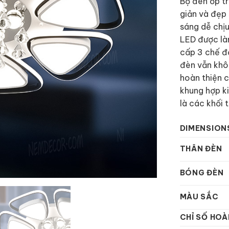
Bộ đèn ốp tr
giản và đẹp 
sáng dễ chị
LED được là
cấp 3 chế độ
đèn vẫn khô
hoàn thiện 
khung hợp k
là các khối 
DIMENSION
THÂN ĐÈN
BÓNG ĐÈN
MÀU SẮC
CHỈ SỐ HOÀ