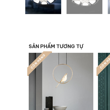
SẢN PHẨM TƯƠNG TỰ
CÒN HÀNG
CÒN H