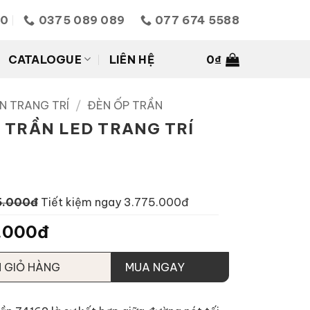
10
0375 089 089
077 674 5588
CATALOGUE
LIÊN HỆ
0
₫
N TRANG TRÍ
/
ĐÈN ỐP TRẦN
 TRẦN LED TRANG TRÍ
5.000đ
Tiết kiệm ngay 3.775.000đ
.000đ
 GIỎ HÀNG
MUA NGAY