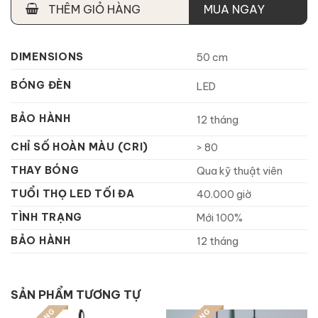
THÊM GIỎ HÀNG
MUA NGAY
DIMENSIONS
50 cm
BÓNG ĐÈN
LED
BẢO HÀNH
12 tháng
CHỈ SỐ HOÀN MÀU (CRI)
> 80
THAY BÓNG
Qua kỹ thuật viên
TUỔI THỌ LED TỐI ĐA
40.000 giờ
TÌNH TRẠNG
Mới 100%
BẢO HÀNH
12 tháng
SẢN PHẨM TƯƠNG TỰ