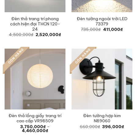
Đèn thả trang trí phong
Đèn tường ngoài trời LED
cách hiện đại THCN 120-
73379
24
Original
Curren
735,000
₫
411,000
₫
price
price
Original
Current
4,500,000
₫
2,520,000
₫
was:
is:
price
price
735,000₫.
411,00
was:
is:
4,500,000₫.
2,520,000₫.
CÒN HÀNG
CÒN HÀNG
Đèn thả lồng giấy trang trí
Đèn tường hợp kim
cao cấp VR98509
N89060
Original
Curren
3,750,000
₫
–
660,000
₫
396,000
₫
Price
price
price
4,460,000
₫
range:
was:
is: