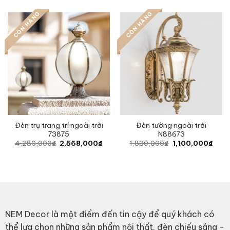
3,750,000₫
660,000₫.
396,0
through
CÒN HÀNG
CÒN HÀNG
4,460,000₫
Đèn trụ trang trí ngoài trời
Đèn tường ngoài trời
73875
N88673
Original
Current
Original
Curre
4,280,000
₫
2,568,000
₫
1,830,000
₫
1,100,000
₫
price
price
price
price
was:
is:
was:
is:
4,280,000₫.
2,568,000₫.
1,830,000₫.
1,10
NEM Decor là một điểm đến tin cậy để quý khách có
thể lựa chọn những sản phẩm nội thất, đèn chiếu sáng -