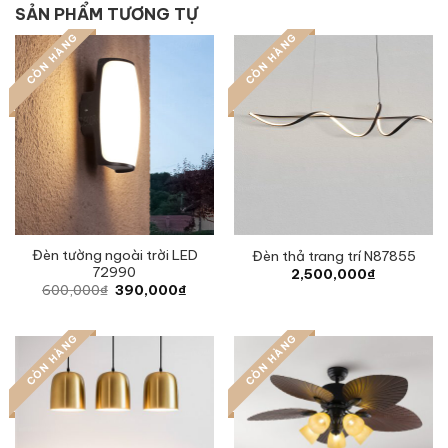
SẢN PHẨM TƯƠNG TỰ
CÒN HÀNG
CÒN HÀNG
Đèn tường ngoài trời LED
Đèn thả trang trí N87855
72990
2,500,000
₫
Original
Current
600,000
₫
390,000
₫
price
price
was:
is:
600,000₫.
390,000₫.
CÒN HÀNG
CÒN HÀNG