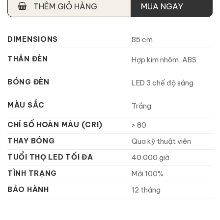
THÊM GIỎ HÀNG
MUA NGAY
DIMENSIONS
85 cm
THÂN ĐÈN
Hợp kim nhôm, ABS
BÓNG ĐÈN
LED 3 chế độ sáng
MÀU SẮC
Trắng
CHỈ SỐ HOÀN MÀU (CRI)
> 80
THAY BÓNG
Qua kỹ thuật viên
TUỔI THỌ LED TỐI ĐA
40.000 giờ
TÌNH TRẠNG
Mới 100%
BẢO HÀNH
12 tháng