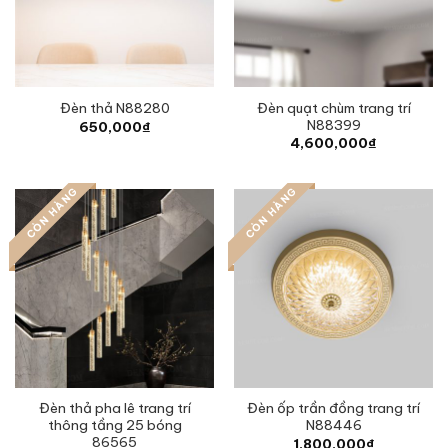
Đèn quạt chùm trang trí
Đèn thả N88280
N88399
650,000
₫
4,600,000
₫
CÒN HÀNG
CÒN HÀNG
Đèn thả pha lê trang trí
Đèn ốp trần đồng trang trí
thông tầng 25 bóng
N88446
86565
1,800,000
₫