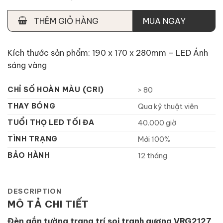
THÊM GIỎ HÀNG
MUA NGAY
Kích thước sản phẩm: 190 x 170 x 280mm – LED Ánh
sáng vàng
CHỈ SỐ HOÀN MÀU (CRI)
> 80
THAY BÓNG
Qua kỹ thuật viên
TUỔI THỌ LED TỐI ĐA
40.000 giờ
TÌNH TRẠNG
Mới 100%
BẢO HÀNH
12 tháng
DESCRIPTION
MÔ TẢ CHI TIẾT
Đèn gắn tường trang trí soi tranh gương VRG2127