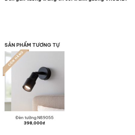
SẢN PHẨM TƯƠNG TỰ
CÒN HÀNG
Đèn tường N89055
398,000
₫