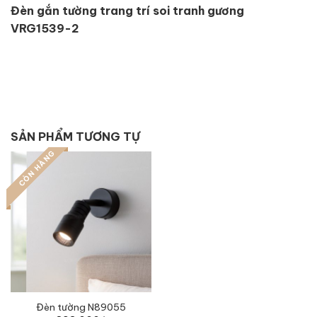
Đèn gắn tường trang trí soi tranh gương
VRG1539-2
SẢN PHẨM TƯƠNG TỰ
CÒN HÀNG
Đèn tường N89055