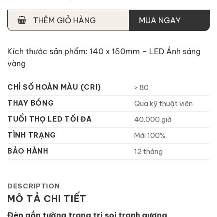
THÊM GIỎ HÀNG
MUA NGAY
Kích thước sản phẩm: 140 x 150mm – LED Ánh sáng
vàng
CHỈ SỐ HOÀN MÀU (CRI)
> 80
THAY BÓNG
Qua kỹ thuật viên
TUỔI THỌ LED TỐI ĐA
40.000 giờ
TÌNH TRẠNG
Mới 100%
BẢO HÀNH
12 tháng
DESCRIPTION
MÔ TẢ CHI TIẾT
Đèn gắn tường trang trí soi tranh gương