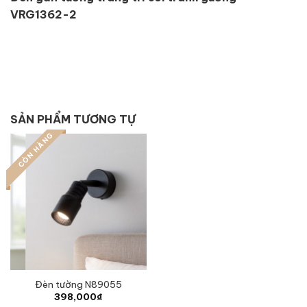
VRG1362-2
SẢN PHẨM TƯƠNG TỰ
CÒN HÀNG
Đèn tường N89055
398,000
₫