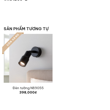
SẢN PHẨM TƯƠNG TỰ
CÒN HÀNG
Đèn tường N89055
398,000
₫