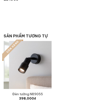
SẢN PHẨM TƯƠNG TỰ
CÒN HÀNG
Đèn tường N89055
398,000
₫