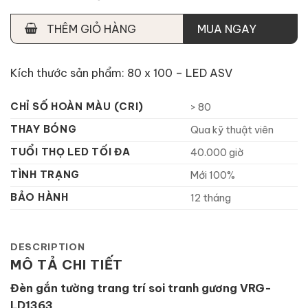
THÊM GIỎ HÀNG
MUA NGAY
Kích thước sản phẩm: 80 x 100 – LED ASV
CHỈ SỐ HOÀN MÀU (CRI)
> 80
THAY BÓNG
Qua kỹ thuật viên
TUỔI THỌ LED TỐI ĐA
40.000 giờ
TÌNH TRẠNG
Mới 100%
BẢO HÀNH
12 tháng
DESCRIPTION
MÔ TẢ CHI TIẾT
Đèn gắn tường trang trí soi tranh gương VRG-
LD1363